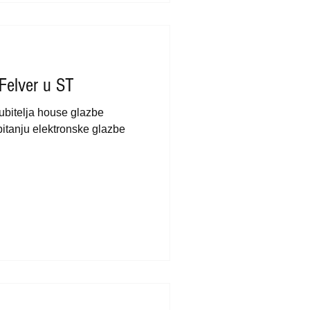
 Felver u ST
jubitelja house glazbe
itanju elektronske glazbe