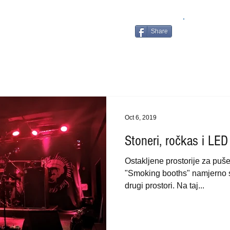
Share
Oct 6, 2019
Stoneri, ročkas i LED
Ostakljene prostorije za puš
"Smoking booths" namjerno se
drugi prostori. Na taj...