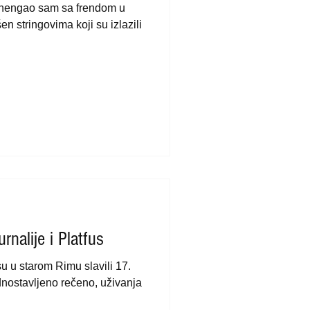
, hengao sam sa frendom u
n stringovima koji su izlazili
rnalije i Platfus
su u starom Rimu slavili 17.
ednostavljeno rečeno, uživanja