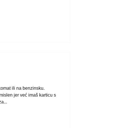
mat ili na benzinsku.
slen jer već imaš karticu s
a...