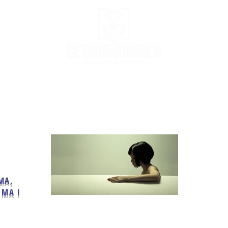
Podcast
Podcast Stream
MusicBox
Co
MA,
IMA I