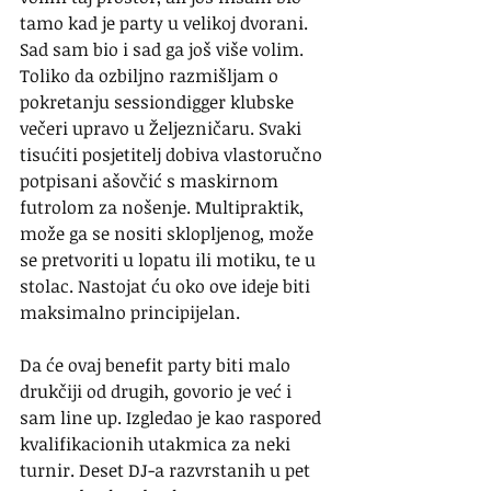
tamo kad je party u velikoj dvorani. 
Sad sam bio i sad ga još više volim. 
Toliko da ozbiljno razmišljam o 
pokretanju sessiondigger klubske 
večeri upravo u Željezničaru. Svaki 
tisućiti posjetitelj dobiva vlastoručno 
potpisani ašovčić s maskirnom 
futrolom za nošenje. Multipraktik, 
može ga se nositi sklopljenog, može 
se pretvoriti u lopatu ili motiku, te u 
stolac. Nastojat ću oko ove ideje biti 
maksimalno principijelan.
Da će ovaj benefit party biti malo 
drukčiji od drugih, govorio je već i 
sam line up. Izgledao je kao raspored 
kvalifikacionih utakmica za neki 
turnir. Deset DJ-a razvrstanih u pet 