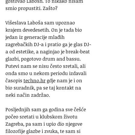
gostovao Labosh. To nikako nisam 
smio propustiti. Zašto?
Višeslava Laboša sam upoznao 
krajem devedesetih. On je tada bio 
jedan iz generacije mlađih 
zagrebačkih DJ-a i pratio ga je glas DJ-
a od estetike, a naginjao je break-beat 
glazbi, pogotovo drum and bassu. 
Putevi nam se nisu često sretali, ali 
onda smo u nekom periodu izdavali 
časopis 
techno.hr
 gdje nam je i on 
bio suradnik, pa se taj kontakt na 
neki način zadržao.
Posljednjih sam ga godina sve češće 
počeo sretati u klubskom životu 
Zagreba, pa sam i upio dio njegove 
filozofije glazbe i zvuka, te sam si 