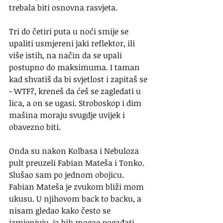
trebala biti osnovna rasvjeta.
Tri do četiri puta u noći smije se 
upaliti usmjereni jaki reflektor, ili 
više istih, na način da se upali 
postupno do maksimuma. I taman 
kad shvatiš da bi svjetlost i zapitaš se 
- WTF?, kreneš da ćeš se zagledati u 
lica, a on se ugasi. Stroboskop i dim 
mašina moraju svugdje uvijek i 
obavezno biti. 
Onda su nakon Kolbasa i Nebuloza 
pult preuzeli Fabian Mateša i Tonko. 
Slušao sam po jednom obojicu. 
Fabian Mateša je zvukom bliži mom 
ukusu. U njihovom back to backu, a 
nisam gledao kako često se 
izmjenjuju, ja bih mogao pogađati 