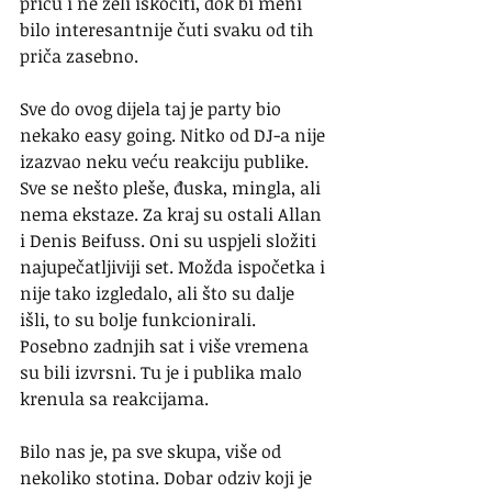
priču i ne želi iskočiti, dok bi meni 
bilo interesantnije čuti svaku od tih 
priča zasebno. 
Sve do ovog dijela taj je party bio 
nekako easy going. Nitko od DJ-a nije 
izazvao neku veću reakciju publike. 
Sve se nešto pleše, đuska, mingla, ali 
nema ekstaze. Za kraj su ostali Allan 
i Denis Beifuss. Oni su uspjeli složiti 
najupečatljiviji set. Možda ispočetka i 
nije tako izgledalo, ali što su dalje 
išli, to su bolje funkcionirali. 
Posebno zadnjih sat i više vremena 
su bili izvrsni. Tu je i publika malo 
krenula sa reakcijama.
Bilo nas je, pa sve skupa, više od 
nekoliko stotina. Dobar odziv koji je 