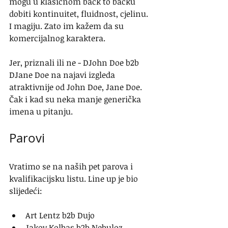
mogu u klasičnom back to backu 
dobiti kontinuitet, fluidnost, cjelinu. 
I magiju. Zato im kažem da su 
komercijalnog karaktera. 
Jer, priznali ili ne - DJohn Doe b2b 
DJane Doe na najavi izgleda 
atraktivnije od John Doe, Jane Doe. 
Čak i kad su neka manje generička 
imena u pitanju.
Parovi
Vratimo se na naših pet parova i 
kvalifikacijsku listu. Line up je bio 
slijedeći:
Art Lentz b2b Dujo
Jakov Kolbas b2b Nebuloz