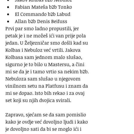
Fabian Mateša b2b Tonko
El Commando b2b Labud
Allan b2b Denis Beifuss
Prvi par smo ladno propustili, jer 
petak je i ne možeš ići van prije pola 
jedan. U Željezničar smo došli kad su 
Kolbas i Nebuloz već vrtili. Jakova 
Kolbasa sam jednom malo slušao, 
sigurno je to bilo u Mastersu, a čini 
mi se da je i tamo vrtio sa nekim b2b. 
Nebuloza sam slušao u njegovom 
vinilnom setu na Platfusu i znam da 
mi se dopao. Isto bih rekao i za ovaj 
set koji su njih dvojica svirali. 
Zapravo, sjećam se da sam pomislio 
kako je ovdje već dovoljno ljudi i kako 
je dovoljno sati da bi se moglo ići i 