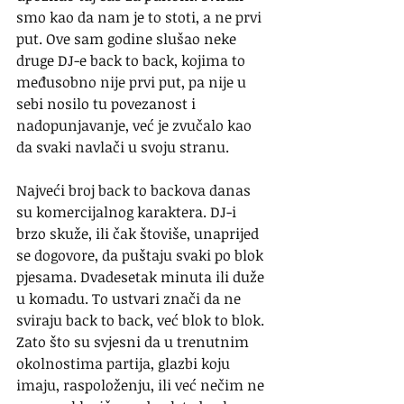
smo kao da nam je to stoti, a ne prvi 
put. Ove sam godine slušao neke 
druge DJ-e back to back, kojima to 
međusobno nije prvi put, pa nije u 
sebi nosilo tu povezanost i 
nadopunjavanje, već je zvučalo kao 
da svaki navlači u svoju stranu.
Najveći broj back to backova danas 
su komercijalnog karaktera. DJ-i 
brzo skuže, ili čak štoviše, unaprijed 
se dogovore, da puštaju svaki po blok 
pjesama. Dvadesetak minuta ili duže 
u komadu. To ustvari znači da ne 
sviraju back to back, već blok to blok. 
Zato što su svjesni da u trenutnim 
okolnostima partija, glazbi koju 
imaju, raspoloženju, ili već nečim ne 