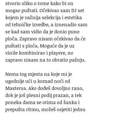
stvorio sliku o tome kako bi on 
mogao puštati. Očekivao sam DJ set 
kojem je važnija selekcija i estetika 
od tehničke izvedbe, a iznenadio sam 
se kad sam vidio da je donio puno 
ploča. Zapravo nisam očekivao da će 
puštati s ploča. Moguće da je uz 
vinile kombinirao i playere, no 
zapravo nisam na to obratio pažnju.
Nema tog mjesta na koje mi je 
ugodnije ući u komad noći od 
Mastersa. Ako dođeš dovoljno rano, 
dok je još plesni podij prazan, a tek 
poneka dama se otima od šanka i 
prepušta ritmu, možeš osjetiti jednu 
posebnu atmosferu. DJ polako valja, 
u ovom slučaju Jogarde, neku glazbu 
s kojom ne možeš puno, ali koja traži 