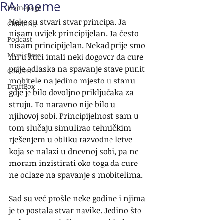
RA: meme
Homepage
Neke su stvari stvar principa. Ja 
Clubbing
nisam uvijek principijelan. Ja često 
Podcast
nisam principijelan. Nekad prije smo 
MusicBox
mi u kući imali neki dogovor da cure 
prije odlaska na spavanje stave punit 
Concert
mobitele na jedino mjesto u stanu 
DraftBox
gdje je bilo dovoljno priključaka za 
struju. To naravno nije bilo u 
njihovoj sobi. Principijelnost sam u 
tom slučaju simulirao tehničkim 
rješenjem u obliku razvodne letve 
koja se nalazi u dnevnoj sobi, pa ne 
moram inzistirati oko toga da cure 
ne odlaze na spavanje s mobitelima.
Sad su već prošle neke godine i njima 
je to postala stvar navike. Jedino što 