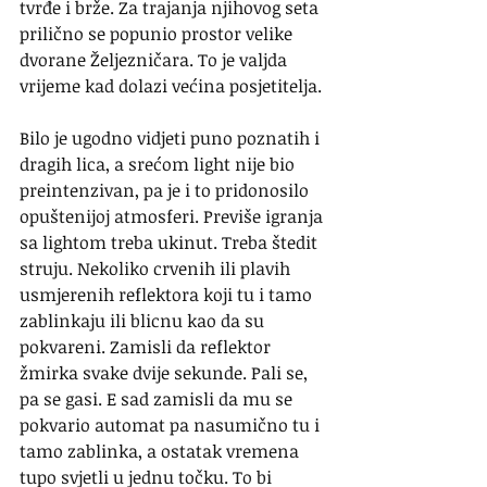
tvrđe i brže. Za trajanja njihovog seta 
prilično se popunio prostor velike 
dvorane Željezničara. To je valjda 
vrijeme kad dolazi većina posjetitelja.
Bilo je ugodno vidjeti puno poznatih i 
dragih lica, a srećom light nije bio 
preintenzivan, pa je i to pridonosilo 
opuštenijoj atmosferi. Previše igranja 
sa lightom treba ukinut. Treba štedit 
struju. Nekoliko crvenih ili plavih 
usmjerenih reflektora koji tu i tamo 
zablinkaju ili blicnu kao da su 
pokvareni. Zamisli da reflektor 
žmirka svake dvije sekunde. Pali se, 
pa se gasi. E sad zamisli da mu se 
pokvario automat pa nasumično tu i 
tamo zablinka, a ostatak vremena 
tupo svjetli u jednu točku. To bi 