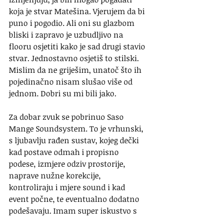
koja je stvar Matešina. Vjerujem da bi 
puno i pogodio. Ali oni su glazbom 
bliski i zapravo je uzbudljivo na 
flooru osjetiti kako je sad drugi stavio 
stvar. Jednostavno osjetiš to stilski. 
Mislim da ne griješim, unatoč što ih 
pojedinačno nisam slušao više od 
jednom. Dobri su mi bili jako.
Za dobar zvuk se pobrinuo Saso 
Mange Soundsystem. To je vrhunski, 
s ljubavlju rađen sustav, kojeg dečki 
kad postave odmah i propisno 
podese, izmjere odziv prostorije, 
naprave nužne korekcije, 
kontroliraju i mjere sound i kad 
event počne, te eventualno dodatno 
podešavaju. Imam super iskustvo s 