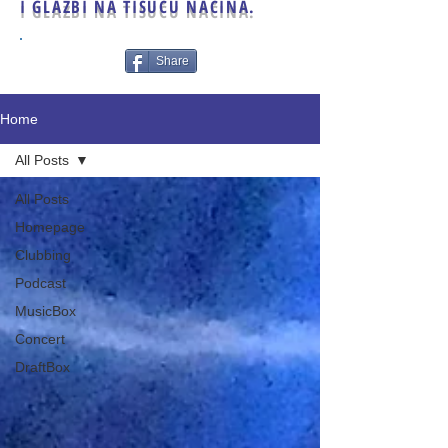
I GLAZBI NA TISUĆU NAČINA.
Share
Home
All Posts
All Posts
Homepage
Clubbing
Podcast
MusicBox
Concert
DraftBox