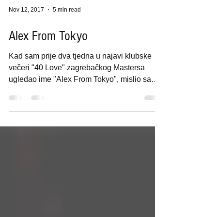
Nov 12, 2017
5 min read
Alex From Tokyo
Kad sam prije dva tjedna u najavi klubske
večeri "40 Love" zagrebačkog Mastersa
ugledao ime "Alex From Tokyo", mislio sam
kako ću to...