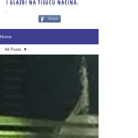
I GLAZBI NA TISUĆU NAČINA.
Share
Home
All Posts
All Posts
Homepage
Clubbing
Podcast
MusicBox
Concert
DraftBox