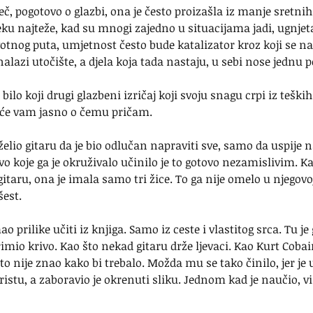
eč, pogotovo o glazbi, ona je često proizašla iz manje sretnih
ku najteže, kad su mnogi zajedno u situacijama jadi, ugnjet
ivotnog puta, umjetnost često bude katalizator kroz koji se nač
nalazi utočište, a djela koja tada nastaju, u sebi nose jednu
bilo koji drugi glazbeni izričaj koji svoju snagu crpi iz teški
 će vam jasno o čemu pričam.
želio gitaru da je bio odlučan napraviti sve, samo da uspije na
 koje ga je okruživalo učinilo je to gotovo nezamislivim. K
itaru, ona je imala samo tri žice. To ga nije omelo u njegovoj 
šest.
o prilike učiti iz knjiga. Samo iz ceste i vlastitog srca. Tu je 
imio krivo. Kao što nekad gitaru drže ljevaci. Kao Kurt Cobain
 što nije znao kako bi trebalo. Možda mu se tako činilo, jer je 
istu, a zaboravio je okrenuti sliku. Jednom kad je naučio, viš