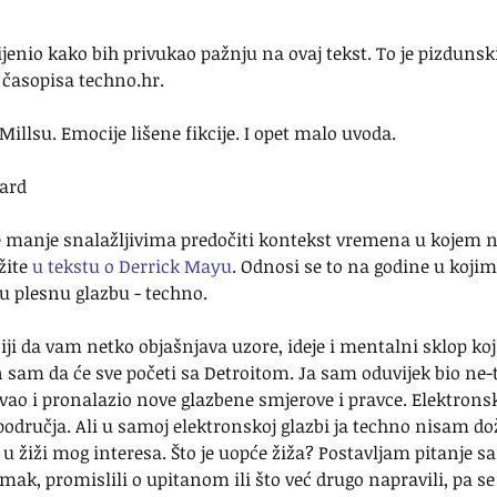
enio kako bih privukao pažnju na ovaj tekst. To je pizdunski, 
e časopisa techno.hr.
 Millsu. Emocije lišene fikcije. I opet malo uvoda.
ard
e manje snalažljivima predočiti kontekst vremena u kojem n
žite 
u tekstu o Derrick Mayu
. Odnosi se to na godine u kojima
vu plesnu glazbu - techno.
iji da vam netko objašnjava uzore, ideje i mentalni sklop koji
 sam da će sve početi sa Detroitom. Ja sam oduvijek bio ne-t
ao i pronalazio nove glazbene smjerove i pravce. Elektronsk
g područja. Ali u samoj elektronskoj glazbi ja techno nisam do
lo u žiži mog interesa. Što je uopće žiža? Postavljam pitanje s
ak, promislili o upitanom ili što već drugo napravili, pa se 