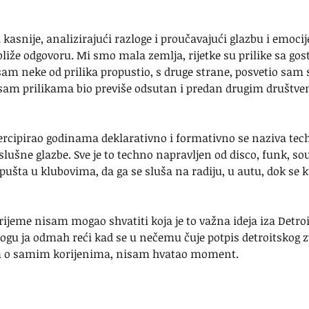
kasnije, analizirajući razloge i proučavajući glazbu i emocije
iže odgovoru. Mi smo mala zemlja, rijetke su prilike sa go
sam neke od prilika propustio, s druge strane, posvetio sam 
sam prilikama bio previše odsutan i predan drugim društve
ercipirao godinama deklarativno i formativno se naziva tec
slušne glazbe. Sve je to techno napravljen od disco, funk, sou
 pušta u klubovima, da ga se sluša na radiju, u autu, dok se k
vrijeme nisam mogao shvatiti koja je to važna ideja iza Detroi
ogu ja odmah reći kad se u nečemu čuje potpis detroitskog zv
m o samim korijenima, nisam hvatao moment.