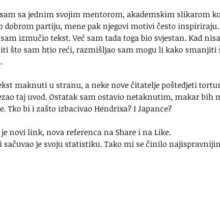
 sam sa jednim svojim mentorom, akademskim slikarom koji
i o dobrom partiju, mene pak njegovi motivi često inspiriraju.
 sam izmučio tekst. Već sam tada toga bio svjestan. Kad nisa
ti što sam htio reći, razmišljao sam mogu li kako smanjiti š
.
kst maknuti u stranu, a neke nove čitatelje poštedjeti tortur
ao taj uvod. Ostatak sam ostavio netaknutim, makar bih m
. Tko bi i zašto izbacivao Hendrixa? I Japance? 
 je novi link, nova referenca na Share i na Like.
 i sačuvao je svoju statistiku. Tako mi se činilo najispravniji