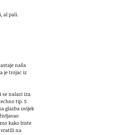
al pali. 
astaje naša 
 je trojac iz 
 se nalazi iza 
echno tip. S 
a glazba uvijek 
življavao 
amo kako biste 
vratili na 