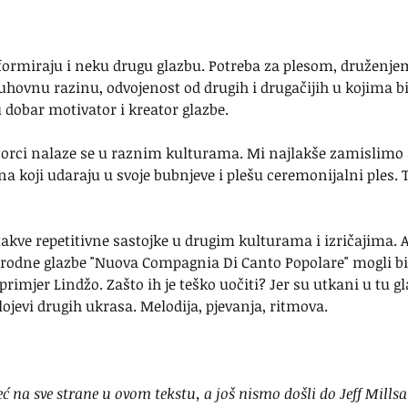
formiraju i neku drugu glazbu. Potreba za plesom, druženje
ovnu razinu, odvojenost od drugih i drugačijih u kojima bi t
u dobar motivator i kreator glazbe.
zorci nalaze se u raznim kulturama. Mi najlakše zamislimo a
koji udaraju u svoje bubnjeve i plešu ceremonijalni ples. To
akve repetitivne sastojke u drugim kulturama i izričajima. Ak
rodne glazbe "Nuova Compagnia Di Canto Popolare" mogli bis
primjer Lindžo. Zašto ih je teško uočiti? Jer su utkani u tu gla
lojevi drugih ukrasa. Melodija, pjevanja, ritmova.
 na sve strane u ovom tekstu, a još nismo došli do Jeff Millsa,