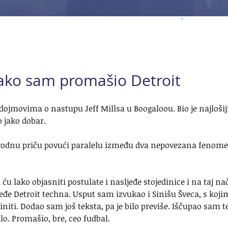
 kako sam promašio Detroit
ojmovima o nastupu Jeff Millsa u Boogaloou. Bio je najlošiji
io jako dobar. 
 uvodnu priču povući paralelu između dva nepovezana fenomen
u lako objasniti postulate i nasljeđe stojedinice i na taj nač
jeđe Detroit techna. Usput sam izvukao i Sinišu Šveca, s koji
iti. Dodao sam još teksta, pa je bilo previše. Iščupao sam te
lo. Promašio, bre, ceo fudbal. 