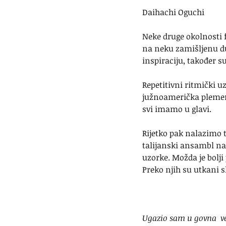
Daihachi Oguchi
Neke druge okolnosti 
na neku zamišljenu duh
inspiraciju, također s
Repetitivni ritmički u
južnoamerička plemena 
svi imamo u glavi.
Rijetko pak nalazimo t
talijanski ansambl na
uzorke. Možda je bolji 
Preko njih su utkani s
Ugazio sam u govna  već