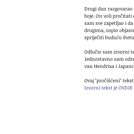
Drugi dan razgovarao
boje. On voli pročitat
sam sve zapetljao i da
drugima, uspio objasni
spriječiti buduću štetu
Odlučio sam izvorni te
Jednostavno sam odrez
van Hendrixa i Japance
Ovaj "pročišćeni" tekst
Izvorni tekst je OVDJE