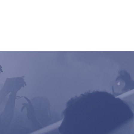
ncert
Pictures
Digger