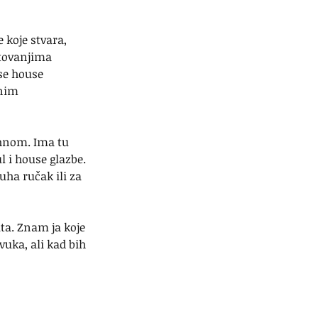
 koje stvara, 
stovanjima 
se house 
nim 
hnom. Ima tu 
l i house glazbe. 
uha ručak ili za 
ta. Znam ja koje 
uka, ali kad bih 