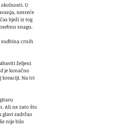
 okolnosti. U 
avanja, nesreće 
as bježi iz tog 
 posebnu snagu.
h sudbina crnih 
baviti željeni 
ad je konačno 
kreaciji. Na tri 
gitaru 
. Ali ne zato što 
u glavi zadržao 
e nije bilo 