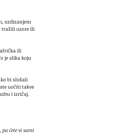
m, uzdizanjem 
ražili uzore ili 
frička ili 
 je slika koju 
o bi slušali 
te uočiti takve 
zbu i izričaj. 
 pa ćete vi sami 