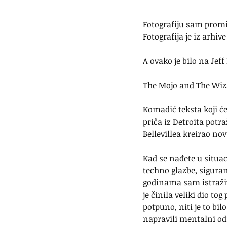
Fotografiju sam promij
Fotografija je iz arhiv
A ovako je bilo na Jeff
The Mojo and The Wiz
Komadić teksta koji ć
priča iz Detroita potra
Bellevillea kreirao no
Kad se nađete u situac
techno glazbe, siguran
godinama sam istraživ
je činila veliki dio to
potpuno, niti je to bi
napravili mentalni odm