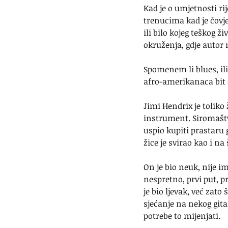
Kad je o umjetnosti rij
trenucima kad je čovje
ili bilo kojeg teškog ž
okruženja, gdje autor 
Spomenem li blues, ili 
afro-amerikanaca bit
Jimi Hendrix je toliko 
instrument. Siromaštvo
uspio kupiti prastaru g
žice je svirao kao i na 
On je bio neuk, nije ima
nespretno, prvi put, pr
je bio ljevak, već zato
sjećanje na nekog gitar
potrebe to mijenjati.