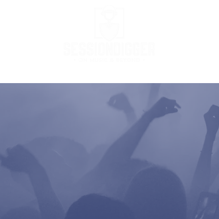
Podcast
Podcast Stream
MusicBox
Co