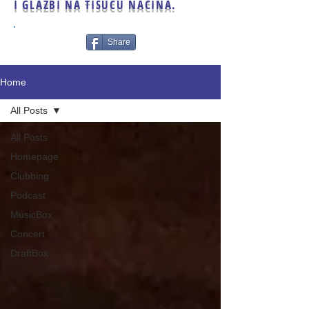
I GLAZBI NA TISUĆU NAČINA.
Share
Home
All Posts
All Posts
Homepage
Clubbing
Podcast
MusicBox
Concert
DraftBox