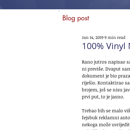
Blog post
Jan 14, 2019
9 min read
100% Vinyl 
Rano jutros napisao s
ni previše. Dvaput sam
dokument je bio praza
riješio. Kontaktirao 
brojem, još se nisu ja
prvi put, to je jasno.
Trebao bih se malo viš
fejsbuk reklamni autom
nekoga može uvrijediti