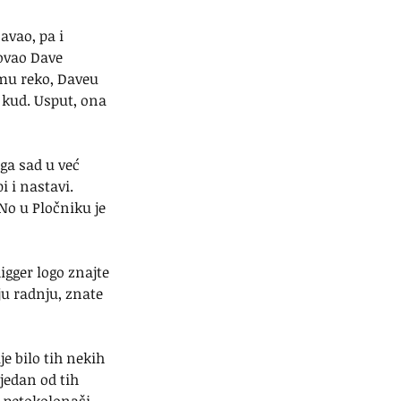
vao, pa i 
ovao Dave 
 mu reko, Daveu 
 kud. Usput, ona 
ga sad u već 
 i nastavi. 
 No u Pločniku je 
igger logo znajte 
ju radnju, znate 
e bilo tih nekih 
edan od tih 