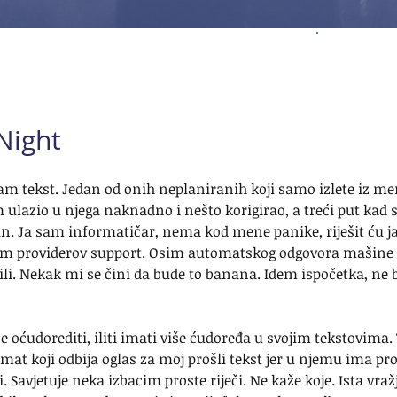
Night
am tekst. Jedan od onih neplaniranih koji samo izlete iz me
 ulazio u njega naknadno i nešto korigirao, a treći put kad
n. Ja sam informatičar, nema kod mene panike, riješit ću ja
sam providerov support. Osim automatskog odgovora mašine i 
vili. Nekak mi se čini da bude to banana. Idem ispočetka, ne b
e oćudorediti, iliti imati više ćudoređa u svojim tekstovima. 
at koji odbija oglas za moj prošli tekst jer u njemu ima prost
. Savjetuje neka izbacim proste riječi. Ne kaže koje. Ista vra