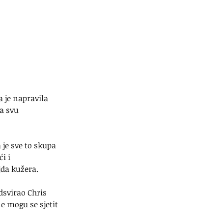
 je napravila 
a svu 
je sve to skupa 
i i 
jda kužera.
dsvirao Chris 
e mogu se sjetit 