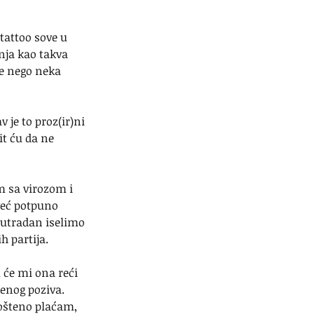
tattoo sove u 
nja kao takva 
je nego neka 
 je to proz(ir)ni 
t ću da ne 
m sa virozom i 
već potpuno 
sutradan iselimo 
h partija.
 će mi ona reći 
enog poziva. 
pošteno plaćam, 