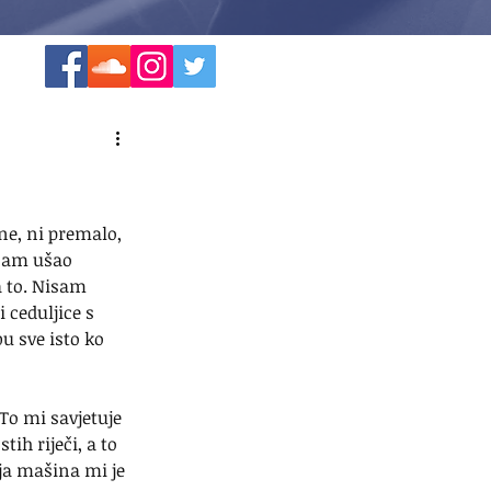
ne, ni premalo, 
 sam ušao 
 to. Nisam 
ceduljice s 
u sve isto ko 
To mi savjetuje 
ih riječi, a to 
žja mašina mi je 