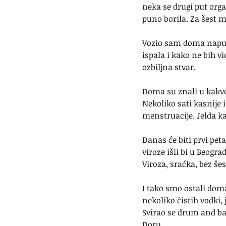
neka se drugi put orga
puno borila. Za šest m
Vozio sam doma napunj
ispala i kako ne bih vi
ozbiljna stvar.
Doma su znali u kakvo
Nekoliko sati kasnije 
menstruacije. Jelda k
Danas će biti prvi pet
viroze išli bi u Beogra
Viroza, sraćka, bez šes
I tako smo ostali dom
nekoliko čistih vodki, 
Svirao se drum and bas
Doru.