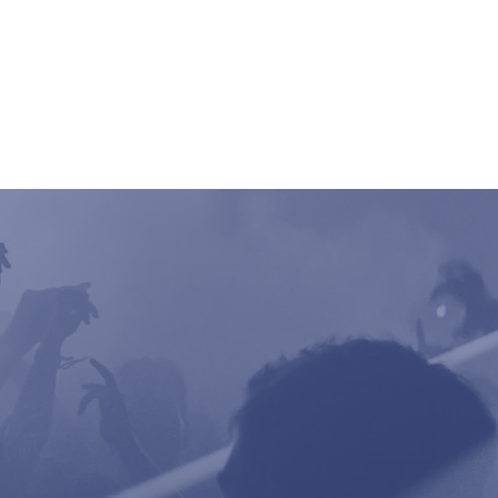
ncert
Pictures
Digger