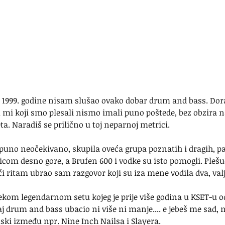
 1999. godine nisam slušao ovako dobar drum and bass. Dora
 mi koji smo plesali nismo imali puno poštede, bez obzira n
ta. Naradiš se prilično u toj neparnoj metrici.
puno neočekivano, skupila oveća grupa poznatih i dragih, pa 
icom desno gore, a Brufen 600 i vodke su isto pomogli. Plešuć
i ritam ubrao sam razgovor koji su iza mene vodila dva, val
nekom legendarnom setu kojeg je prije više godina u KSET-u o
aj drum and bass ubacio ni više ni manje.... e jebeš me sad, n
tilski između npr. Nine Inch Nailsa i Slayera.