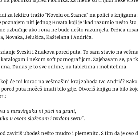
o na pločniku ispred Pločnika. Za mene su ti ljudi neke vrst
 za lektiru tražio "Novelu od Stanca" na polici s knjigama i
 poznajem niti jednog Hrvata koji je ikad razumio nešto što 
 ne uzbuđuje ako i ona ne bude nešto razumjela. Držića nisa
 Novaka, Jelušića, Kaštelana i Andrića.
izdanje Sveski i Znakova pored puta. To sam stavio na vešma
 katalogom i nekom soft pornografijom. Zajebavam se, pa tk
ima. Danas je to sve online, na tabletima i mobitelima.
 koji će mi kurac na vešmašini kraj zahoda Ivo Andrić? Kako 
ored puta možeš imati bilo gdje. Otvoriš knjigu na bilo kojoj
r.:
avu u mravinjaku ni ptici na grani,
iku u ovom složenom i tvrdom svetu".
e god zaviriš ubodeš nešto mudro i plemenito. S tim da je ovo 