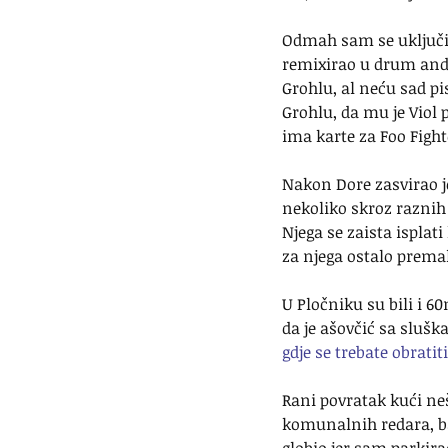
Odmah sam se uključi
remixirao u drum and b
Grohlu, al neću sad p
Grohlu, da mu je Viol 
ima karte za Foo Fight
Nakon Dore zasvirao je
nekoliko skroz raznih 
Njega se zaista isplati
za njega ostalo prema
U Pločniku su bili i 60
da je ašovčić sa slušk
gdje se trebate obratiti
Rani povratak kući neš
komunalnih redara, ba