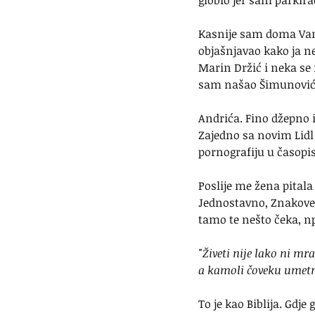
globio jer sam parkira
Kasnije sam doma Vandi
objašnjavao kako ja ne
Marin Držić i neka se
sam našao Šimunovića,
Andrića. Fino džepno 
Zajedno sa novim Lidl
pornografiju u časopis
Poslije me žena pitala
Jednostavno, Znakove p
tamo te nešto čeka, np
"Živeti nije lako ni mr
a kamoli čoveku umetn
To je kao Biblija. Gdj