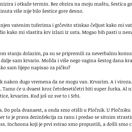
nizira i otkaže termin. Bez obzira na moju maštu, šestica go
inuta više nije bilo šestice gore desno.
en vatenim tuferima i grčevito stiskao čeljust kako mi vata
dio kako mi vlastita krv izlazi iz usta. Mogao bih pasti u nesvj
m stanju dolazim, pa su se pripremili za neverbalnu komun
i dalje sam krvario. Možda i više nego vagina šestog dana kra
ako sam lijepo napisao za pičku?
ak nakon dugo vremena da ne mogu van. Krvarim. A i viroza. D
d. Tamo će u dvaest kroz četrdesetičetri biti super žurka. Al n
tice, krvarim. Kud još uz sve to i Srbi.
a. Do pola dvanaest, a onda smo otišli u Pločnik. U Pločnik
jer to je prava dezinfekcija za ranu i predao se sitnim strast
s. Inchoona koji je prvi svirao smo propustili, a došli smo ci