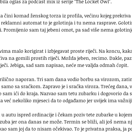
bila oglas za podcast mix iz serije "The Locket Owl".
čini komad ženskog torza iz profila, većinu kojeg prekriva 
reklamni automat to je golotinja i tu nema rasprave. Goloti
i. Promijenio sam taj jebeni omot, pa sad više nema golotin
vima malo korigirat i izbjegavat proste riječi. Na koncu, kakav
va na gomili prostih riječi. Možda jeben, recimo. Dakle, pazi
iječi. Jebiga, sad sam napisao, neće me valjda odmah ćopit.
prilično naporan. Tri sam dana vodio borbu sa virozom, zati
 samo sa sraćkom. Zapravo je i sraćka viroza. Trećeg dana, 
o sam ići do kraja. Nazvao sam tetu zubarku i dogovorio da 
a već nekoliko mjeseci da to odgađamo jer uvijek ima važniji
u autu ispred ordinacije i čekam poziv tete zubarke u kojem
uba jer ona danas ne može. Termin se bliži, ali još nema nj
ekao sam joj da to nisam očekivao. To je privatna praksa, ja 