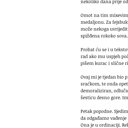
nekoliko dana prije od
Omot na tim mixevima 
medaljonu. Za fejsbuk 
može nekoga uvrijedit
spižđena rokoko sova.
Probat ću se i u teksto
rad ako mu uspjeh poči
pišem kurac i slične r
Ovaj mi je tjedan bio 
sraćkom, te onda opet
demoraliziran, odluči
šesticu desno gore. Im
Petak popodne. Sjedim 
da odgađamo vađenje z
Ona je u ordinaciji. R