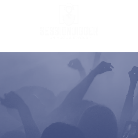
Podcast
Podcast Stream
MusicBox
Co