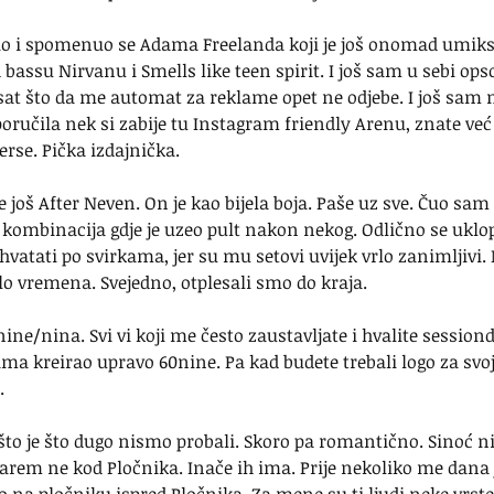
o i spomenuo se Adama Freelanda koji je još onomad umiksa
assu Nirvanu i Smells like teen spirit. I još sam u sebi ops
isat što da me automat za reklame opet ne odjebe. I još sam
poručila nek si zabije tu Instagram friendly Arenu, znate već
erse. Pička izdajnička.
 još After Neven. On je kao bijela boja. Paše uz sve. Čuo sam 
kombinacija gdje je uzeo pult nakon nekog. Odlično se uklopi
 hvatati po svirkama, jer su mu setovi uvijek vrlo zanimljivi.
lo vremena. Svejedno, otplesali smo do kraja.
nine/nina. Svi vi koji me često zaustavljate i hvalite sessiond
ama kreirao upravo 60nine. Pa kad budete trebali logo za svo
.
to je što dugo nismo probali. Skoro pa romantično. Sinoć nij
rem ne kod Pločnika. Inače ih ima. Prije nekoliko me dana j