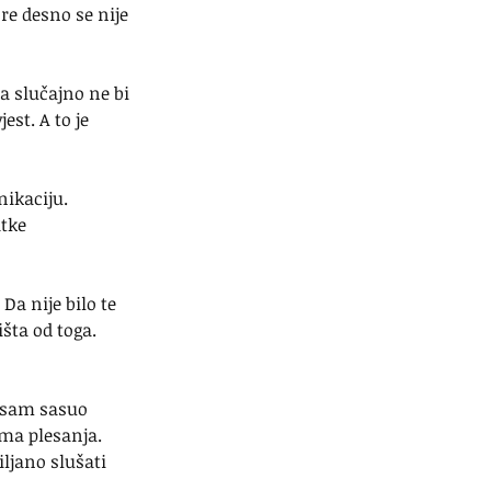
re desno se nije 
 slučajno ne bi 
est. A to je 
ikaciju. 
tke 
a nije bilo te 
išta od toga. 
u sam sasuo 
ima plesanja. 
ljano slušati 