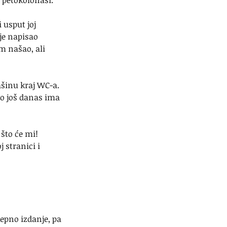
e petokolonaši.
 usput joj 
je napisao 
m našao, ali 
šinu kraj WC-a. 
o još danas ima 
što će mi! 
 stranici i 
đepno izdanje, pa 