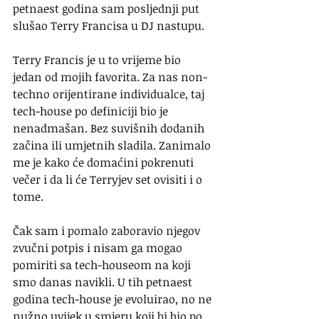
petnaest godina sam posljednji put 
slušao Terry Francisa u DJ nastupu.
Terry Francis je u to vrijeme bio 
jedan od mojih favorita. Za nas non-
techno orijentirane individualce, taj 
tech-house po definiciji bio je 
nenadmašan. Bez suvišnih dodanih 
začina ili umjetnih sladila. Zanimalo 
me je kako će domaćini pokrenuti 
večer i da li će Terryjev set ovisiti i o 
tome.
Čak sam i pomalo zaboravio njegov 
zvučni potpis i nisam ga mogao 
pomiriti sa tech-houseom na koji 
smo danas navikli. U tih petnaest 
godina tech-house je evoluirao, no ne 
nužno uvijek u smjeru koji bi bio po 