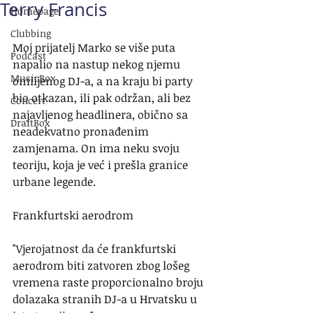
Terry Francis
Homepage
Clubbing
Moj prijatelj Marko se više puta 
Podcast
napalio na nastup nekog njemu 
MusicBox
omiljenog DJ-a, a na kraju bi party 
bio otkazan, ili pak održan, ali bez 
Concert
najavljenog headlinera, obično sa 
DraftBox
neadekvatno pronađenim 
zamjenama. On ima neku svoju 
teoriju, koja je već i prešla granice 
urbane legende.
Frankfurtski aerodrom
"Vjerojatnost da će frankfurtski 
aerodrom biti zatvoren zbog lošeg 
vremena raste proporcionalno broju 
dolazaka stranih DJ-a u Hrvatsku u 