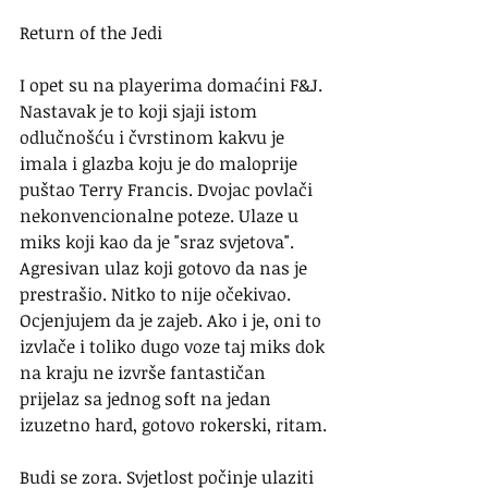
Return of the Jedi
I opet su na playerima domaćini F&J. 
Nastavak je to koji sjaji istom 
odlučnošću i čvrstinom kakvu je 
imala i glazba koju je do maloprije 
puštao Terry Francis. Dvojac povlači 
nekonvencionalne poteze. Ulaze u 
miks koji kao da je "sraz svjetova". 
Agresivan ulaz koji gotovo da nas je 
prestrašio. Nitko to nije očekivao. 
Ocjenjujem da je zajeb. Ako i je, oni to 
izvlače i toliko dugo voze taj miks dok 
na kraju ne izvrše fantastičan 
prijelaz sa jednog soft na jedan 
izuzetno hard, gotovo rokerski, ritam.
Budi se zora. Svjetlost počinje ulaziti 