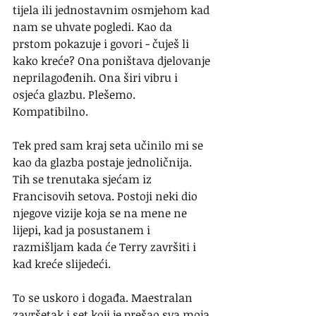
tijela ili jednostavnim osmjehom kad 
nam se uhvate pogledi. Kao da 
prstom pokazuje i govori - čuješ li 
kako kreće? Ona poništava djelovanje 
neprilagođenih. Ona širi vibru i 
osjeća glazbu. Plešemo. 
Kompatibilno.
Tek pred sam kraj seta učinilo mi se 
kao da glazba postaje jednoličnija. 
Tih se trenutaka sjećam iz 
Francisovih setova. Postoji neki dio 
njegove vizije koja se na mene ne 
lijepi, kad ja posustanem i 
razmišljam kada će Terry završiti i 
kad kreće slijedeći.
To se uskoro i događa. Maestralan 
završetak i set koji je prešao sva moja 