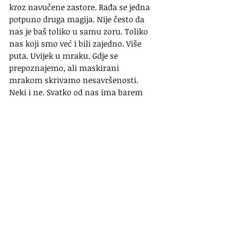
kroz navučene zastore. Rađa se jedna 
potpuno druga magija. Nije često da 
nas je baš toliko u samu zoru. Toliko 
nas koji smo već i bili zajedno. Više 
puta. Uvijek u mraku. Gdje se 
prepoznajemo, ali maskirani 
mrakom skrivamo nesavršenosti. 
Neki i ne. Svatko od nas ima barem 
neku kočnicu. Rijetki su oni potpuno 
slobodna i neopterećena uma.