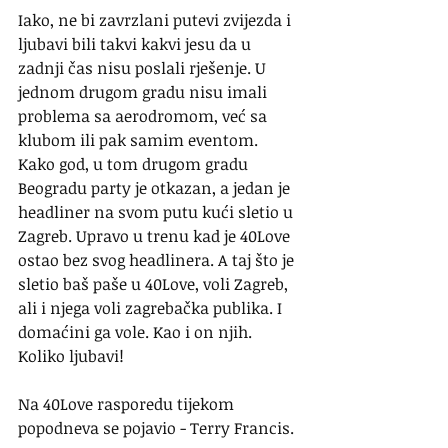
Iako, ne bi zavrzlani putevi zvijezda i 
ljubavi bili takvi kakvi jesu da u 
zadnji čas nisu poslali rješenje. U 
jednom drugom gradu nisu imali 
problema sa aerodromom, već sa 
klubom ili pak samim eventom.
Kako god, u tom drugom gradu 
Beogradu party je otkazan, a jedan je 
headliner na svom putu kući sletio u 
Zagreb. Upravo u trenu kad je 40Love 
ostao bez svog headlinera. A taj što je 
sletio baš paše u 40Love, voli Zagreb, 
ali i njega voli zagrebačka publika. I 
domaćini ga vole. Kao i on njih. 
Koliko ljubavi!
Na 40Love rasporedu tijekom 
popodneva se pojavio - Terry Francis.