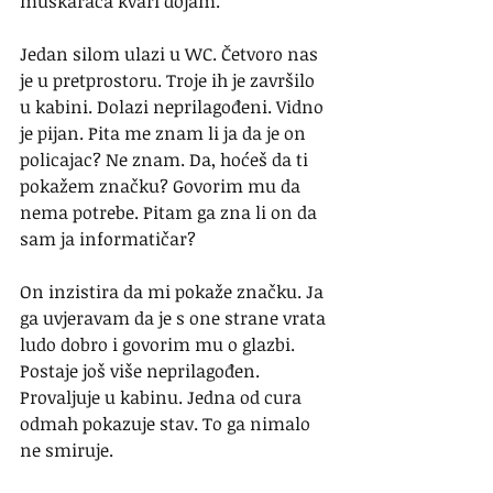
muškaraca kvari dojam.
Jedan silom ulazi u WC. Četvoro nas 
je u pretprostoru. Troje ih je završilo 
u kabini. Dolazi neprilagođeni. Vidno 
je pijan. Pita me znam li ja da je on 
policajac? Ne znam. Da, hoćeš da ti 
pokažem značku? Govorim mu da 
nema potrebe. Pitam ga zna li on da 
sam ja informatičar?
On inzistira da mi pokaže značku. Ja 
ga uvjeravam da je s one strane vrata 
ludo dobro i govorim mu o glazbi. 
Postaje još više neprilagođen. 
Provaljuje u kabinu. Jedna od cura 
odmah pokazuje stav. To ga nimalo 
ne smiruje. 