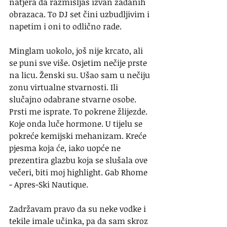
natjera da razmišljaš izvan zadanih 
obrazaca. To DJ set čini uzbudljivim i 
napetim i oni to odlično rade.
Minglam uokolo, još nije krcato, ali 
se puni sve više. Osjetim nečije prste 
na licu. Ženski su. Ušao sam u nečiju 
zonu virtualne stvarnosti. Ili 
slučajno odabrane stvarne osobe. 
Prsti me isprate. To pokrene žlijezde. 
Koje onda luče hormone. U tijelu se 
pokreće kemijski mehanizam. Kreće 
pjesma koja će, iako uopće ne 
prezentira glazbu koja se slušala ove 
večeri, biti moj highlight. Gab Rhome 
- Apres-Ski Nautique.
Zadržavam pravo da su neke vodke i 
tekile imale učinka, pa da sam skroz 