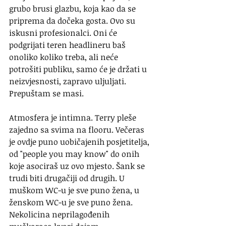
grubo brusi glazbu, koja kao da se 
priprema da dočeka gosta. Ovo su 
iskusni profesionalci. Oni će 
podgrijati teren headlineru baš 
onoliko koliko treba, ali neće 
potrošiti publiku, samo će je držati u 
neizvjesnosti, zapravo uljuljati. 
Prepuštam se masi.
Atmosfera je intimna. Terry pleše 
zajedno sa svima na flooru. Večeras 
je ovdje puno uobičajenih posjetitelja, 
od "people you may know" do onih 
koje asociraš uz ovo mjesto. Šank se 
trudi biti drugačiji od drugih. U 
muškom WC-u je sve puno žena, u 
ženskom WC-u je sve puno žena. 
Nekolicina neprilagođenih 