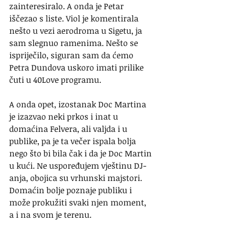
zainteresiralo. A onda je Petar 
iščezao s liste. Viol je komentirala 
nešto u vezi aerodroma u Sigetu, ja 
sam slegnuo ramenima. Nešto se 
ispriječilo, siguran sam da ćemo 
Petra Dundova uskoro imati prilike 
čuti u 40Love programu.
A onda opet, izostanak Doc Martina 
je izazvao neki prkos i inat u 
domaćina Felvera, ali valjda i u 
publike, pa je ta večer ispala bolja 
nego što bi bila čak i da je Doc Martin 
u kući. Ne uspoređujem vještinu DJ-
anja, obojica su vrhunski majstori. 
Domaćin bolje poznaje publiku i 
može prokužiti svaki njen moment, 
a i na svom je terenu. 