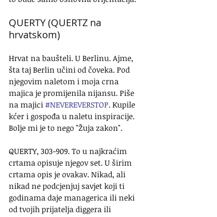
QUERTY (QUERTZ na 
hrvatskom)
Hrvat na baušteli. U Berlinu. Ajme, 
šta taj Berlin učini od čoveka. Pod 
njegovim naletom i moja crna 
majica je promijenila nijansu. Piše 
na majici 
#NEVEREVERSTOP
. Kupile 
kćer i gospođa u naletu inspiracije. 
Bolje mi je to nego "Žuja zakon".
QUERTY, 303-909. To u najkraćim 
crtama opisuje njegov set. U širim 
crtama opis je ovakav. Nikad, ali 
nikad ne podcjenjuj savjet koji ti 
godinama daje managerica ili neki 
od tvojih prijatelja diggera ili 