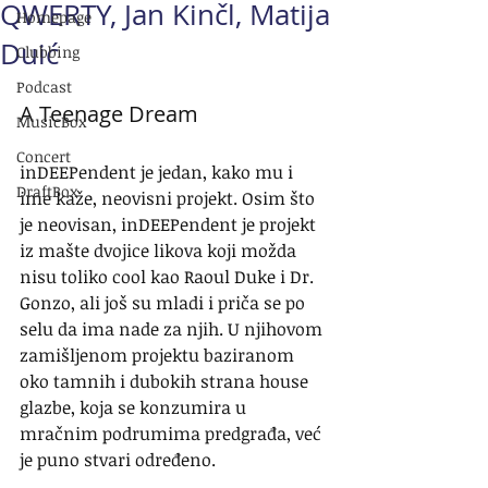
QWERTY, Jan Kinčl, Matija
Homepage
Duić
Clubbing
Podcast
A Teenage Dream
MusicBox
Concert
inDEEPendent je jedan, kako mu i 
DraftBox
ime kaže, neovisni projekt. Osim što 
je neovisan, inDEEPendent je projekt 
iz mašte dvojice likova koji možda 
nisu toliko cool kao Raoul Duke i Dr. 
Gonzo, ali još su mladi i priča se po 
selu da ima nade za njih. U njihovom 
zamišljenom projektu baziranom 
oko tamnih i dubokih strana house 
glazbe, koja se konzumira u 
mračnim podrumima predgrađa, već 
je puno stvari određeno.