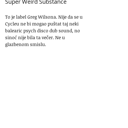
Super Weird Substance
To je label Greg Wilsona. Nije da se u 
Cycleu ne bi mogao puštat taj neki 
balearic psych disco dub sound, no 
sinoć nije bila ta večer. Ne u 
glazbenom smislu. 
Podmornica je bila napola puna. 
Taman dovoljna količina prostora da 
nije gužva, a opet da nas drži sve na 
okupu. Neki broj poznatih lica i neka 
druga, zanimljiva, podmorničarska 
lica koja ne viđam na drugim 