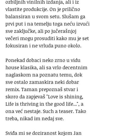
ozbiljnih vinilnih izdanja, ali i iz 
vlastite produkcije. On je prilično 
balansiran u svom setu. Slušam ga 
prvi put i na temelju toga neću izvući 
sve zaključke, ali po jučerašnjoj 
večeri mogu prosuditi kako mu je set 
fokusiran i ne vrluda puno okolo. 
Ponekad dobaci neko zrno u vidu 
house klasika, ali sa vrlo decentnim 
naglaskom na poznatu temu, dok 
sve ostalo zamaskira neki dobar 
remix. Taman prepoznaš stvar i 
skoro da zapjevaš "Love is shining, 
Life is thriving in the good life...", a 
ona već nestaje. Such a teaser. Tako 
treba, nikad im nedaj sve.
Sviđa mi se doziranost kojom Jan 