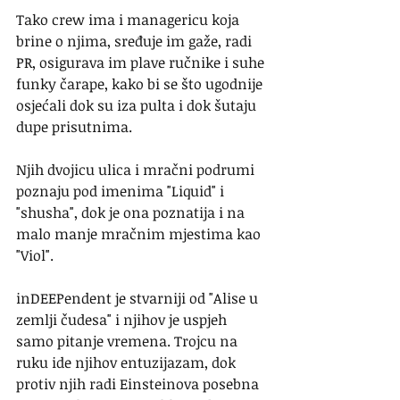
Tako crew ima i managericu koja 
brine o njima, sređuje im gaže, radi 
PR, osigurava im plave ručnike i suhe 
funky čarape, kako bi se što ugodnije 
osjećali dok su iza pulta i dok šutaju 
dupe prisutnima.
Njih dvojicu ulica i mračni podrumi 
poznaju pod imenima "Liquid" i 
"shusha", dok je ona poznatija i na 
malo manje mračnim mjestima kao 
"Viol". 
inDEEPendent je stvarniji od "Alise u 
zemlji čudesa" i njihov je uspjeh 
samo pitanje vremena. Trojcu na 
ruku ide njihov entuzijazam, dok 
protiv njih radi Einsteinova posebna 