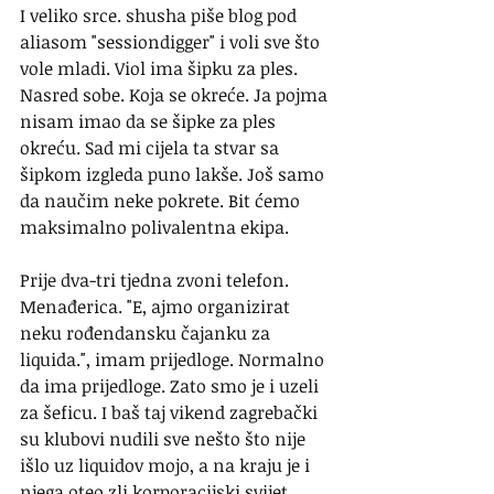
I veliko srce. shusha piše blog pod 
aliasom "sessiondigger" i voli sve što 
vole mladi. Viol ima šipku za ples. 
Nasred sobe. Koja se okreće. Ja pojma 
nisam imao da se šipke za ples 
okreću. Sad mi cijela ta stvar sa 
šipkom izgleda puno lakše. Još samo 
da naučim neke pokrete. Bit ćemo 
maksimalno polivalentna ekipa.
Prije dva-tri tjedna zvoni telefon. 
Menađerica. "E, ajmo organizirat 
neku rođendansku čajanku za 
liquida.", imam prijedloge. Normalno 
da ima prijedloge. Zato smo je i uzeli 
za šeficu. I baš taj vikend zagrebački 
su klubovi nudili sve nešto što nije 
išlo uz liquidov mojo, a na kraju je i 
njega oteo zli korporacijski svijet. 