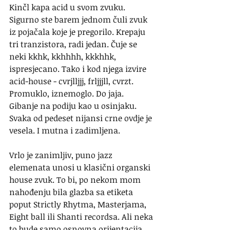
Kinčl kapa acid u svom zvuku. 
Sigurno ste barem jednom čuli zvuk 
iz pojačala koje je pregorilo. Krepaju 
tri tranzistora, radi jedan. Čuje se 
neki kkhk, kkhhhh, kkkhhk, 
ispresjecano. Tako i kod njega izvire 
acid-house - cvrjlljjj, frljjjll, cvrzt. 
Promuklo, iznemoglo. Do jaja. 
Gibanje na podiju kao u osinjaku. 
Svaka od pedeset nijansi crne ovdje je 
vesela. I mutna i zadimljena.
Vrlo je zanimljiv, puno jazz 
elemenata unosi u klasični organski 
house zvuk. To bi, po nekom mom 
nahođenju bila glazba sa etiketa 
poput Strictly Rhytma, Masterjama, 
Eight ball ili Shanti recordsa. Ali neka 
to bude samo osnovna orijentacija.