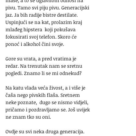
mase, a to se uglavnom odnosi na 
pivu. Tamo svi piju pivu. Generacijski 
jaz. Ja bih radije bistre destilate. 
Uspinjući se na kat, prolazim kraj 
mlađeg hipstera  koji pokušava 
fokusirati svoj telefon. Skoro će 
ponoć i alkohol čini svoje.
Gore su vrata, a pred vratima je 
redar. Na trenutak nam se sretnu 
pogledi. Znamo li se mi odnekud?
Na katu vlada veća živost, a i više je 
čaša nego pivskih flaša. Sretnem 
neke poznate,  dugo se nismo vidjeli, 
pričamo i pozdravljamo se. Još uvijek 
ne znam tko su oni. 
Ovdje su svi neka druga generacija. 