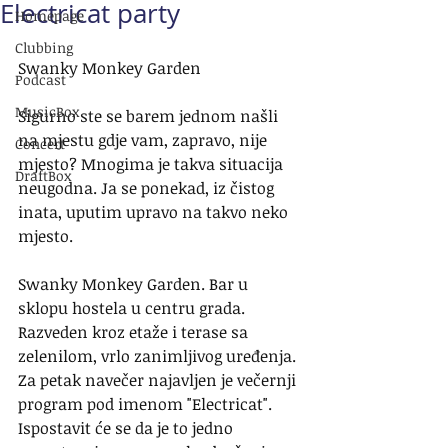
Electricat party
Homepage
Clubbing
Swanky Monkey Garden
Podcast
MusicBox
Sigurno ste se barem jednom našli 
na mjestu gdje vam, zapravo, nije 
Concert
mjesto? Mnogima je takva situacija 
DraftBox
neugodna. Ja se ponekad, iz čistog 
inata, uputim upravo na takvo neko 
mjesto.
Swanky Monkey Garden. Bar u 
sklopu hostela u centru grada. 
Razveden kroz etaže i terase sa 
zelenilom, vrlo zanimljivog uređenja. 
Za petak navečer najavljen je večernji 
program pod imenom "Electricat". 
Ispostavit će se da je to jedno 