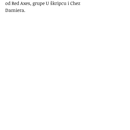
od Red Axes, grupe U škripcu i Chez 
Damiera.
Kladim se da "U škripcu" ni na kraj 
pameti nisu imali da će ih netko 
nakon trideset godina uvaliti u 
ovakav set. Imaćeš ih mnogo, celo 
jedno leto.
Puštali su oni i glazbu poput Simple 
Mindsa, Joy Divisiona ili Sisters of 
Mercy.
Ako postoji mjesto na kojem se mogu 
zaplesti ovakvi glazbeni stilovi, a da 
nikome ništa ne bude čudno, onda je 
to Swanky Monkey. Lunar & Oberön 
svoj su zabavni program završili 
negdje iza jedan sat poslije ponoći. 