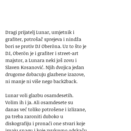
Dragi prijatelj Lunar, umjetnik i 
grafiter, potrošač sprejeva i nindža 
bori se protiv DJ Oberöna. Uz to što je 
DJ, Oberön je i grafiter i street-art 
majstor, a Lunara neki još zovu i 
Slaven Kosanović. Njih dvojica jedan 
drugome dobacuju glazbene izazove, 
ni manje ni više nego back2back.
Lunar voli glazbu osamdesetih. 
Volim ih i ja. Ali osamdesete su 
danas već toliko potrošene i izlizane, 
pa treba zaroniti duboko u 
diskografiju i pronaći one stvari koje 
imaju snagu i koje zvukovno odskaču 