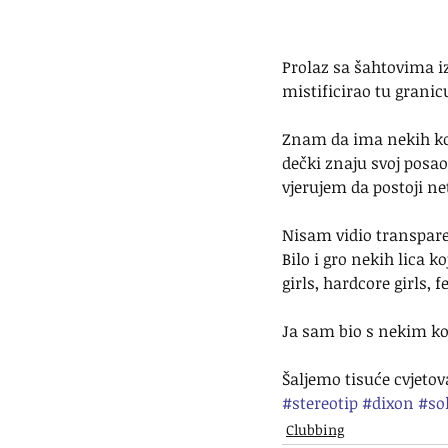
Prolaz sa šahtovima iz
mistificirao tu granicu
Znam da ima nekih koji
dečki znaju svoj posao 
vjerujem da postoji ne
Nisam vidio transparen
Bilo i gro nekih lica 
girls, hardcore girls, 
Ja sam bio s nekim ko
Šaljemo tisuće cvjetov
#stereotip
#dixon
#so
Clubbing