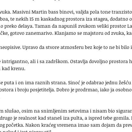
vuka. Masivni Martin bass binovi, valjda pola tone tranzisto
oa, te nekih 15 m kaskadnog prostora iza stagea, dodatno 
o preko delaya. Taman da napuniš zvukom veliki prostor La
očke, gotovo zanemarivo. Klanjamo se majstoru od zvuka, kao
neopisive. Upravo da stvore atmosferu bez koje to ne bi bilo i
je intrigantno, ali i sa zadrškom. Ostavlja dovoljno prostora
 kad krenu.
 puta i on ima raznih strana. Sinoć je odabrao jednu žešću o
ostora i broju posjetitelja. Dobro je prodrmao, iako ja osobno
.
slušao, osim na snimljenim setovima i nisam bio siguran š
 drugo je realnost kad staneš iza pulta, a ispred tebe gomila.
mog početka. Nakon kraćeg vremena imao sam dojam da previ