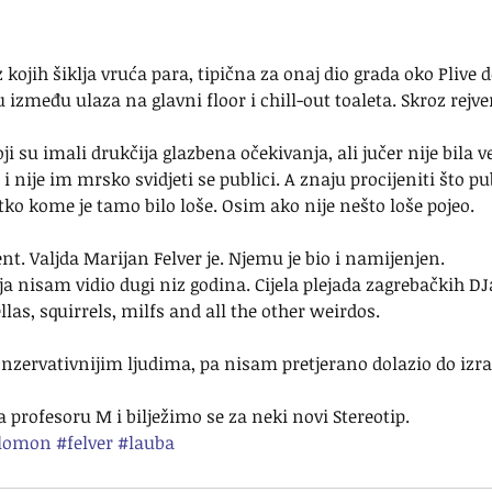
 kojih šiklja vruća para, tipična za onaj dio grada oko Plive d
 između ulaza na glavni floor i chill-out toaleta. Skroz rejve
 su imali drukčija glazbena očekivanja, ali jučer nije bila ve
i nije im mrsko svidjeti se publici. A znaju procijeniti što pu
tko kome je tamo bilo loše. Osim ako nije nešto loše pojeo.
t. Valjda Marijan Felver je. Njemu je bio i namijenjen.
koja nisam vidio dugi niz godina. Cijela plejada zagrebačkih D
fellas, squirrels, milfs and all the other weirdos.
nzervativnijim ljudima, pa nisam pretjerano dolazio do izra
a profesoru M i bilježimo se za neki novi Stereotip.
lomon
#felver
#lauba