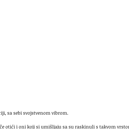
ciji, sa sebi svojstvenom vibrom.
če otići i oni koji si umišljaju sa su raskinuli s takvom vrst