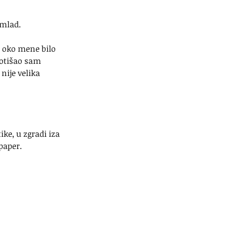
 mlad.
e oko mene bilo 
 otišao sam 
nije velika 
ke, u zgradi iza 
paper.