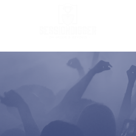
Podcast
Podcast Stream
MusicBox
Co