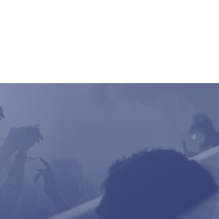
ncert
Pictures
Digger