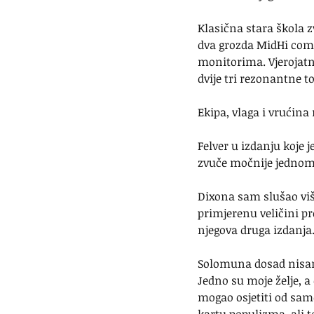
Klasična stara škola z
dva grozda MidHi comb
monitorima. Vjerojatn
dvije tri rezonantne t
Ekipa, vlaga i vrućina 
Felver u izdanju koje 
zvuče močnije jednom
Dixona sam slušao više
primjerenu veličini pr
njegova druga izdanja
Solomuna dosad nisam 
Jedno su moje želje, a
mogao osjetiti od sa