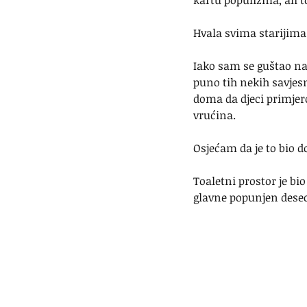
kartu populizma, ali to
Hvala svima starijima 
Iako sam se guštao na 
puno tih nekih savjes
doma da djeci primjero
vrućina.
Osjećam da je to bio d
Toaletni prostor je bio
glavne popunjen deseci