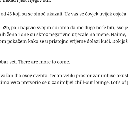
 nekad i jest njegov stil.
od 45 koji su se sinoć ukazali. Uz vas se čovjek uvijek osjeća
b2b, pa i najavio svojim curama da me dugo neće biti, sve j
nih žena i one su skroz negativno utjecale na mene. Naime,
m pokažem kako se u pristojno vrijeme dolazi kući. Dok još 
obar set. There are more to come.
 važan dio ovog eventa. Jedan veliki prostor zanimljive akusti
ma WCa pretvorio se u zanimljivi chill-out lounge. Lot's of 