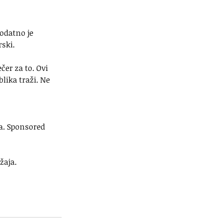
odatno je 
rski.
čer za to. Ovi 
blika traži. Ne 
Ja. Sponsored 
žaja.