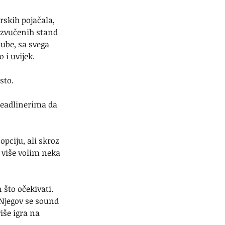
rskih pojačala, 
ozvučenih stand 
ube, sa svega 
 i uvijek.
sto.
 headlinerima da 
pciju, ali skroz 
 više volim neka 
to očekivati. 
 Njegov se sound 
še igra na 