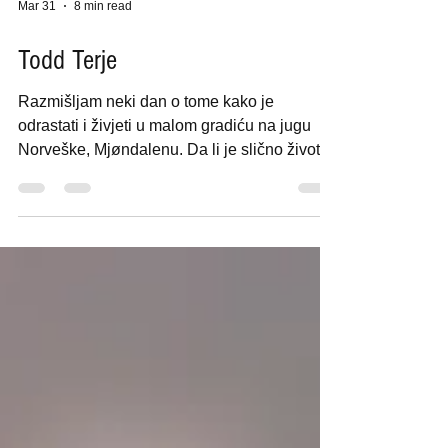
Mar 31
8 min read
Todd Terje
Razmišljam neki dan o tome kako je
odrastati i živjeti u malom gradiću na jugu
Norveške, Mjøndalenu. Da li je slično životu
u Vemdalenu, koji je nekih 500 km sjevernije,
u susjednoj Švedskoj? Tam živi jedna moja
prijateljica. Sjetio sam se nje, ili me sjetilo da
je nisam nazvao, a imena ovih gradova, ili
ako hoćete sela, su zvučno slična. Koliko
god je ova misao bedasta, paše mi uz sliku
koju sam si složio o Terje Olsenu,
producentu i DJu iz Osla, koji porijeklo vuče
iz spome