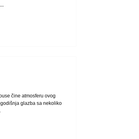
..
ouse čine atmosferu ovog
ogodišnja glazba sa nekoliko
.