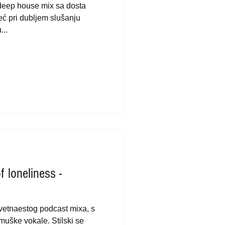
 deep house mix sa dosta
eć pri dubljem slušanju
...
f loneliness -
vetnaestog podcast mixa, s
uške vokale. Stilski se