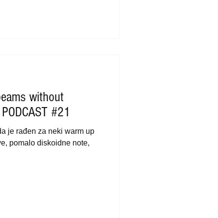
beams without
 - PODCAST #21
da je rađen za neki warm up
ove, pomalo diskoidne note,