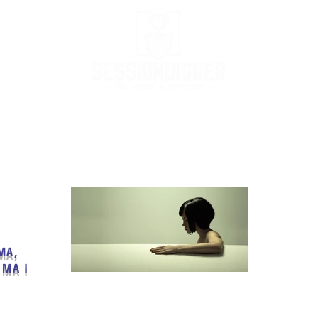
Podcast
Podcast Stream
MusicBox
Co
MA,
IMA I