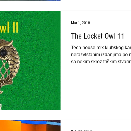
Mar 1, 2019
The Locket Owl 11
Tech-house mix klubskog kar
nerazvtstanim izdanjima po n
sa nekim skroz friškim stvarim