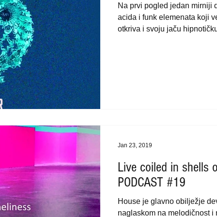
Na prvi pogled jedan mirniji
acida i funk elemenata koji v
otkriva i svoju jaču hipnotičku
Jan 23, 2019
Live coiled in shells o
PODCAST #19
House je glavno obilježje de
naglaskom na melodičnost i m