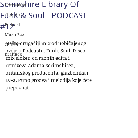
Scrimshire Library Of
Homepage
Funk & Soul - PODCAST
Clubbing
#12
Podcast
MusicBox
Nešto drugačiji mix od uobičajenog 
Concert
ovdje u Podcastu. Funk, Soul, Disco 
DraftBox
mix složen od raznih edita i 
remixeva Adama Scrimshirea, 
britanskog producenta, glazbenika i 
DJ-a. Puno groova i melodija koje ćete 
prepoznati.