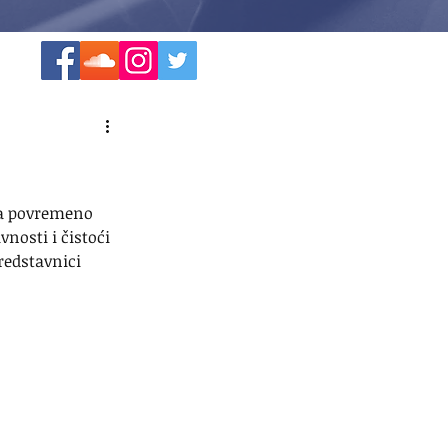
 a povremeno 
nosti i čistoći 
redstavnici 