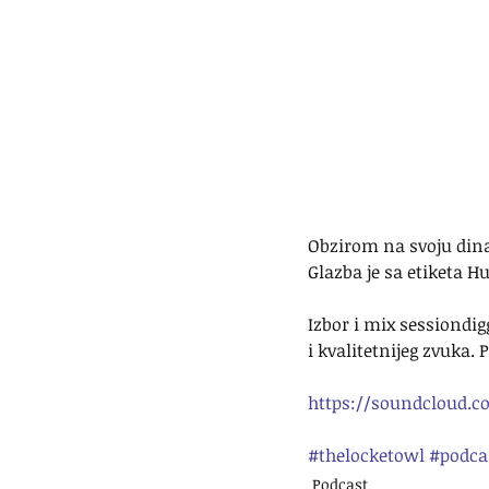
Obzirom na svoju dinam
Glazba je sa etiketa H
Izbor i mix sessiondi
i kvalitetnijeg zvuka.
https://soundcloud.c
#thelocketowl
#podca
Podcast