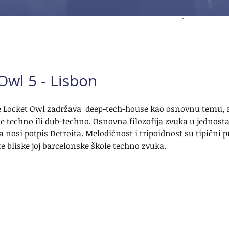
Owl 5 - Lisbon
 Locket Owl zadržava  deep-tech-house kao osnovnu temu,
te techno ili dub-techno. Osnovna filozofija zvuka u jednostav
nosi potpis Detroita. Melodičnost i tripoidnost su tipični p
e bliske joj barcelonske škole techno zvuka. 