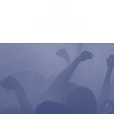
Podcast
Podcast Stream
MusicBox
Co