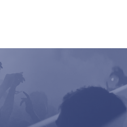
ncert
Pictures
Digger