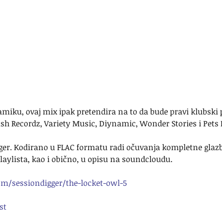
iku, ovaj mix ipak pretendira na to da bude pravi klubski p
ush Recordz, Variety Music, Diynamic, Wonder Stories i Pets
gger. Kodirano u FLAC formatu radi očuvanja kompletne glaz
 Playlista, kao i obično, u opisu na soundcloudu.
om/sessiondigger/the-locket-owl-5
st