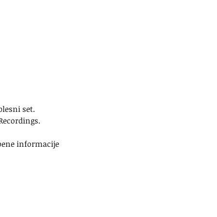
lesni set. 
 Recordings.
bene informacije 