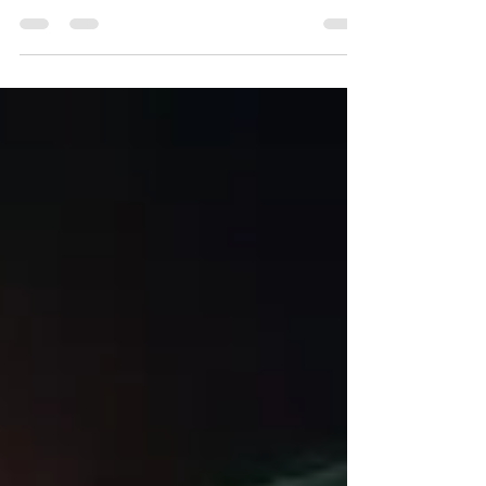
Tu sam već skoro pola sata, već je pao i
mrak....