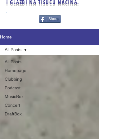
I GLAZBI NA TISUĆU NAČINA.
Share
Home
All Posts
All Posts
Homepage
Clubbing
Podcast
MusicBox
Concert
DraftBox