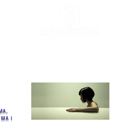
Podcast
Podcast Stream
MusicBox
Co
MA,
IMA I