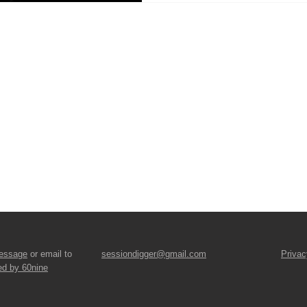
essage
or email to
sessiondigger@gmail.com
Privac
ed by 60nine