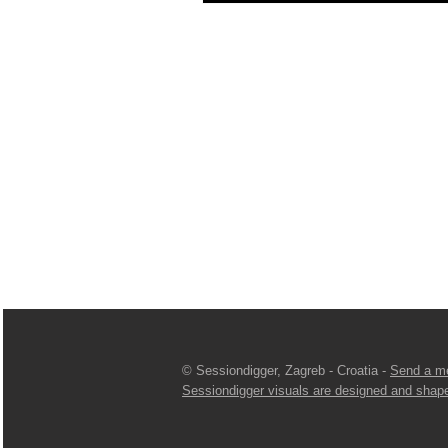
© Sessiondigger, Zagreb - Croatia -
Send a m
Sessiondigger visuals are designed and shap