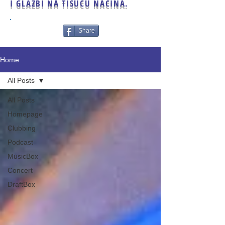
I GLAZBI NA TISUĆU NAČINA.
Share
Home
All Posts
All Posts
Homepage
Clubbing
Podcast
MusicBox
Concert
DraftBox