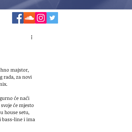
chno majstor, 
g rada, za novi 
mix.
gurno će naći 
svoje će mjesto 
 u house setu, 
i bass-line i ima 