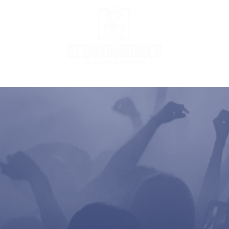
Podcast
Podcast Stream
MusicBox
Co