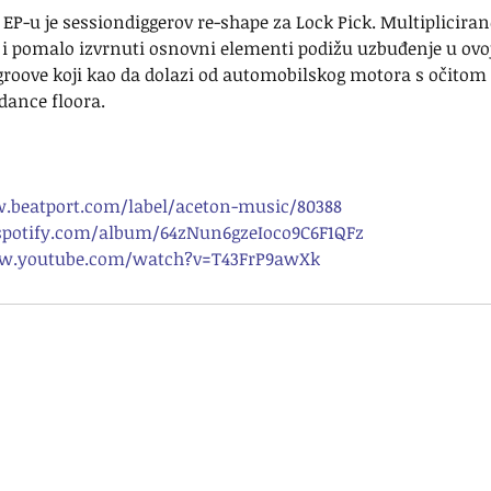
EP-u je sessiondiggerov re-shape za Lock Pick. Multiplicirane
 pomalo izvrnuti osnovni elementi podižu uzbuđenje u ovoj
 groove koji kao da dolazi od automobilskog motora s očito
dance floora.
.beatport.com/label/aceton-music/80388
.spotify.com/album/64zNun6gzeIoco9C6F1QFz
ww.youtube.com/watch?v=T43FrP9awXk