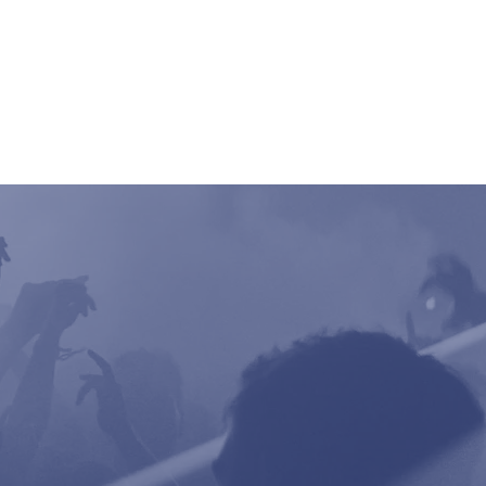
ncert
Pictures
Digger