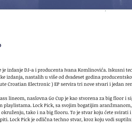
P
e je izdanje DJ-a i producenta Ivana Komlinovića. Iskusni te
tke izdanja, nastalih u više od dvadeset godina producentsko
e Croatian Electronic ) EP servira tri nove stvari i jedan re
ss lineom, naslovna Go Cup je kao stvorena za big floor i si
 playlistama. Lock Pick, sa svojim bogatijim aranžmanom, 
ruženju, tako i na big flooru. To je stvar koju ćete svirati i
piti. Lock Pick je odlična techno stvar, kroz koju vodi suptiln