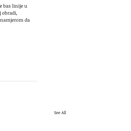
 bas linije u 
 obradi,
m namjerom da 
See All