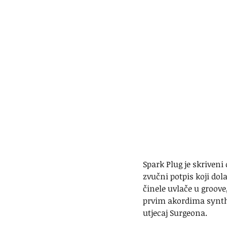
Spark Plug je skriveni 
zvučni potpis koji dol
činele uvlače u groov
prvim akordima synthes
utjecaj Surgeona.