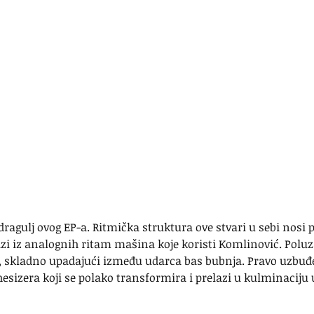
dragulj ovog EP-a. Ritmička struktura ove stvari u sebi nosi p
azi iz analognih ritam mašina koje koristi Komlinović. Poluz
e, skladno upadajući između udarca bas bubnja. Pravo uzbuđe
izera koji se polako transformira i prelazi u kulminaciju u 