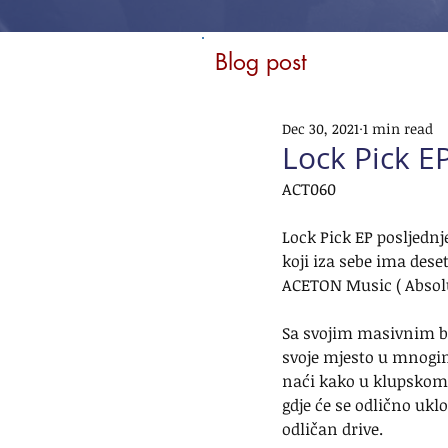
Blog post
Dec 30, 2021
1 min read
Lock Pick E
ACT060
Lock Pick EP posljednj
koji iza sebe ima dese
ACETON Music ( Absolut
Sa svojim masivnim ba
svoje mjesto u mnogim
naći kako u klupskom ok
gdje će se odlično uklo
odličan drive.