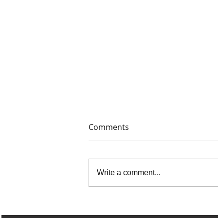
Comments
Write a comment...
Black Dot - Love At Glance
EP