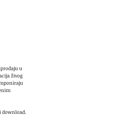
sprodaju u 
cija živog 
omponiraju 
benim 
ni download.