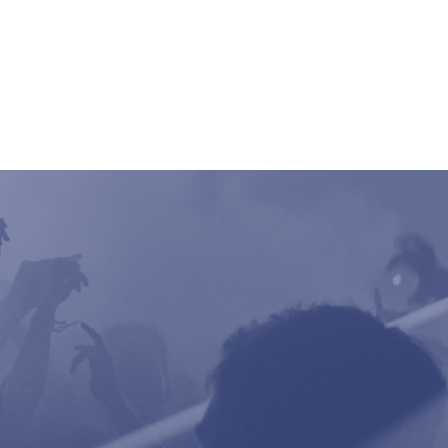
ncert
Pictures
Digger