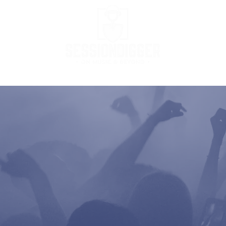
Podcast
Podcast Stream
MusicBox
Co