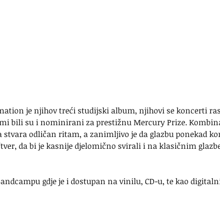
mation je njihov treći studijski album, njihovi se koncerti ra
ami bili su i nominirani za prestižnu Mercury Prize. Kombina
 stvara odličan ritam, a zanimljivo je da glazbu ponekad k
ftver, da bi je kasnije djelomično svirali i na klasičnim glaz
andcampu gdje je i dostupan na vinilu, CD-u, te kao digital