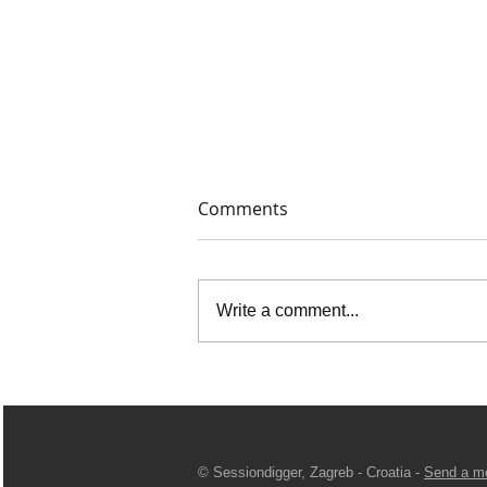
Comments
Write a comment...
Black Dot - Love At Glance
EP
© Sessiondigger, Zagreb - Croatia -
Send a m