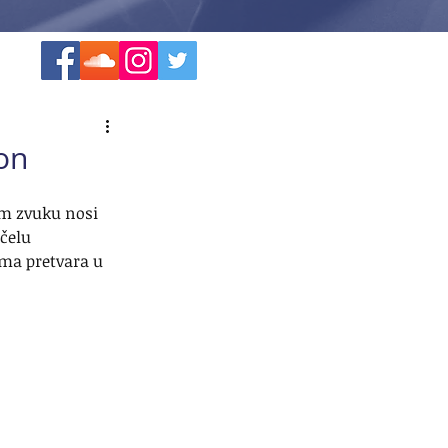
ion
om zvuku nosi 
čelu 
ima pretvara u 