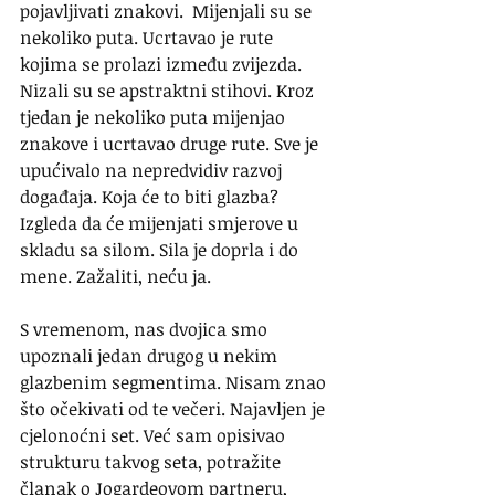
pojavljivati znakovi.  Mijenjali su se 
nekoliko puta. Ucrtavao je rute 
kojima se prolazi između zvijezda. 
Nizali su se apstraktni stihovi. Kroz 
tjedan je nekoliko puta mijenjao 
znakove i ucrtavao druge rute. Sve je 
upućivalo na nepredvidiv razvoj 
događaja. Koja će to biti glazba? 
Izgleda da će mijenjati smjerove u 
skladu sa silom. Sila je doprla i do 
mene. Zažaliti, neću ja.
S vremenom, nas dvojica smo 
upoznali jedan drugog u nekim 
glazbenim segmentima. Nisam znao 
što očekivati od te večeri. Najavljen je 
cjelonoćni set. Već sam opisivao 
strukturu takvog seta, potražite 
članak o Jogardeovom partneru, 