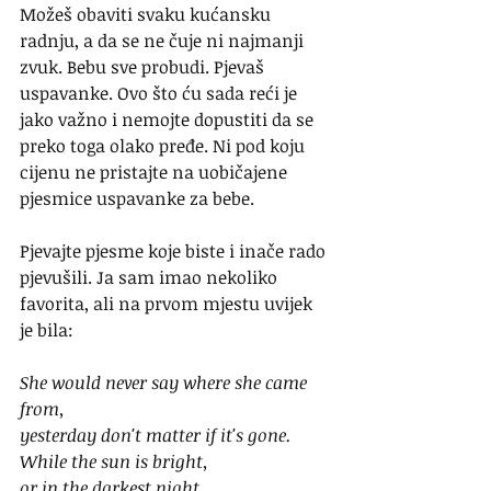
Možeš obaviti svaku kućansku 
radnju, a da se ne čuje ni najmanji 
zvuk. Bebu sve probudi. Pjevaš 
uspavanke. Ovo što ću sada reći je 
jako važno i nemojte dopustiti da se 
preko toga olako pređe. Ni pod koju 
cijenu ne pristajte na uobičajene 
pjesmice uspavanke za bebe.
Pjevajte pjesme koje biste i inače rado 
pjevušili. Ja sam imao nekoliko 
favorita, ali na prvom mjestu uvijek 
je bila:
She would never say where she came 
from,
yesterday don't matter if it's gone.
While the sun is bright,
or in the darkest night,