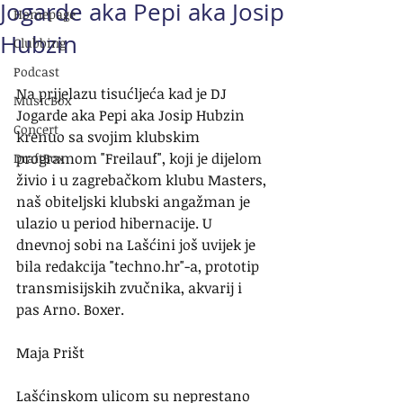
Jogarde aka Pepi aka Josip
Homepage
Hubzin
Clubbing
Podcast
Na prijelazu tisućljeća kad je DJ 
MusicBox
Jogarde aka Pepi aka Josip Hubzin 
Concert
krenuo sa svojim klubskim 
programom "Freilauf", koji je dijelom 
DraftBox
živio i u zagrebačkom klubu Masters, 
naš obiteljski klubski angažman je 
ulazio u period hibernacije. U 
dnevnoj sobi na Lašćini još uvijek je 
bila redakcija "techno.hr"-a, prototip 
transmisijskih zvučnika, akvarij i 
pas Arno. Boxer. 
Maja Prišt
Lašćinskom ulicom su neprestano 