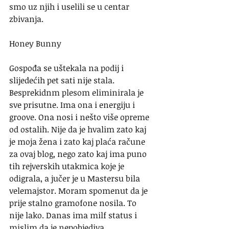
smo uz njih i uselili se u centar 
zbivanja.
Honey Bunny
Gospođa se uštekala na podij i 
slijedećih pet sati nije stala. 
Besprekidnm plesom eliminirala je 
sve prisutne. Ima ona i energiju i 
groove. Ona nosi i nešto više opreme 
od ostalih. Nije da je hvalim zato kaj 
je moja žena i zato kaj plaća račune 
za ovaj blog, nego zato kaj ima puno 
tih rejverskih utakmica koje je 
odigrala, a jučer je u Mastersu bila 
velemajstor. Moram spomenut da je 
prije stalno gramofone nosila. To 
nije lako. Danas ima milf status i 
mislim da je nepobjediva.