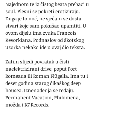
Najednom te iz čistog beata prebaci u 
soul. Plesni se pokreti erotiziraju. 
Duga je to noć, ne sjećam se dosta 
stvari koje sam pokušao upamtiti. U 
ovom dijelu ima zvuka Francois 
Kevorkiana. Podnaslov od škotskog 
uzorka nekako ide u ovaj dio teksta.
Zatim slijedi povratak u čisti 
naelektrizirani drive, poput Fort 
Romeaua ili Roman Flügella. Ima tu i 
deset godina starog čikaškog deep 
housea. Iznenađenja se redaju. 
Permanent Vacation, Philomena, 
možda i K7 Records.
Ponovo je sve u mekom ritmu, 
melodično, sa povremenim 
agresivnim eskapadama na klaviru, 