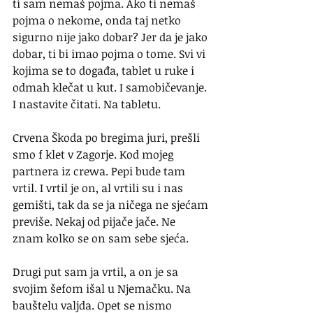
ti sam nemaš pojma. Ako ti nemaš 
pojma o nekome, onda taj netko 
sigurno nije jako dobar? Jer da je jako 
dobar, ti bi imao pojma o tome. Svi vi 
kojima se to događa, tablet u ruke i 
odmah klečat u kut. I samobičevanje. 
I nastavite čitati. Na tabletu.
Crvena Škoda po bregima juri, prešli 
smo f klet v Zagorje. Kod mojeg 
partnera iz crewa. Pepi bude tam 
vrtil. I vrtil je on, al vrtili su i nas 
gemišti, tak da se ja ničega ne sjećam 
previše. Nekaj od pijače jače. Ne 
znam kolko se on sam sebe sjeća.
Drugi put sam ja vrtil, a on je sa 
svojim šefom išal u Njemačku. Na 
bauštelu valjda. Opet se nismo 