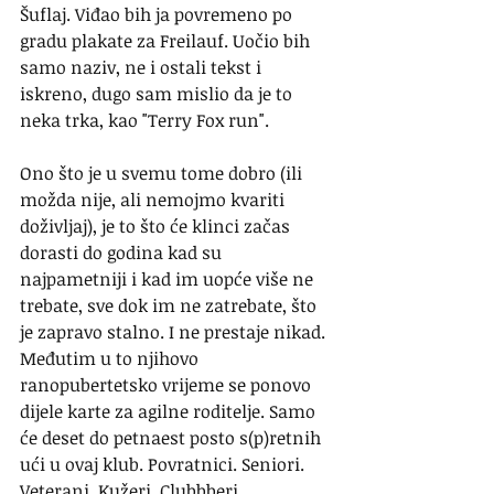
Šuflaj. Viđao bih ja povremeno po 
gradu plakate za Freilauf. Uočio bih 
samo naziv, ne i ostali tekst i 
iskreno, dugo sam mislio da je to 
neka trka, kao "Terry Fox run".
Ono što je u svemu tome dobro (ili 
možda nije, ali nemojmo kvariti 
doživljaj), je to što će klinci začas 
dorasti do godina kad su 
najpametniji i kad im uopće više ne 
trebate, sve dok im ne zatrebate, što 
je zapravo stalno. I ne prestaje nikad. 
Međutim u to njihovo 
ranopubertetsko vrijeme se ponovo 
dijele karte za agilne roditelje. Samo 
će deset do petnaest posto s(p)retnih 
ući u ovaj klub. Povratnici. Seniori. 
Veterani. Kužeri. Clubbberi.