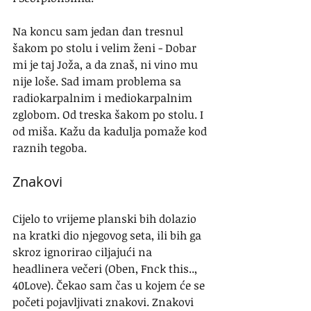
Na koncu sam jedan dan tresnul 
šakom po stolu i velim ženi - Dobar 
mi je taj Joža, a da znaš, ni vino mu 
nije loše. Sad imam problema sa  
radiokarpalnim i mediokarpalnim 
zglobom. Od treska šakom po stolu. I 
od miša. Kažu da kadulja pomaže kod 
raznih tegoba.
Znakovi
Cijelo to vrijeme planski bih dolazio 
na kratki dio njegovog seta, ili bih ga 
skroz ignorirao ciljajući na 
headlinera večeri (Oben, Fnck this.., 
40Love). Čekao sam čas u kojem će se 
početi pojavljivati znakovi. Znakovi 