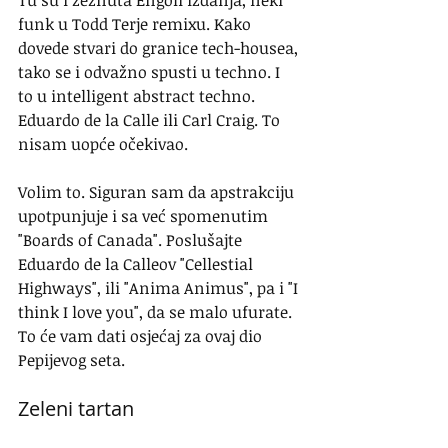
Tu su i zeznuta Engoli izdanja, neki 
funk u Todd Terje remixu. Kako 
dovede stvari do granice tech-housea, 
tako se i odvažno spusti u techno. I 
to u intelligent abstract techno. 
Eduardo de la Calle ili Carl Craig. To 
nisam uopće očekivao.
Volim to. Siguran sam da apstrakciju 
upotpunjuje i sa već spomenutim 
"Boards of Canada". Poslušajte 
Eduardo de la Calleov "Cellestial 
Highways", ili "Anima Animus", pa i "I 
think I love you", da se malo ufurate. 
To će vam dati osjećaj za ovaj dio 
Pepijevog seta.
Zeleni tartan