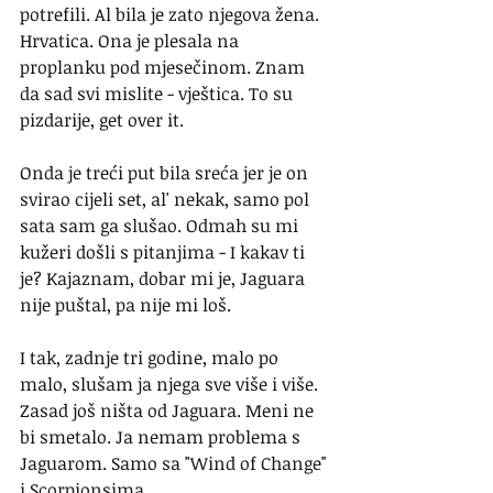
potrefili. Al bila je zato njegova žena. 
Hrvatica. Ona je plesala na 
proplanku pod mjesečinom. Znam 
da sad svi mislite - vještica. To su 
pizdarije, get over it.
Onda je treći put bila sreća jer je on 
svirao cijeli set, al' nekak, samo pol 
sata sam ga slušao. Odmah su mi 
kužeri došli s pitanjima - I kakav ti 
je? Kajaznam, dobar mi je, Jaguara 
nije puštal, pa nije mi loš.
I tak, zadnje tri godine, malo po 
malo, slušam ja njega sve više i više. 
Zasad još ništa od Jaguara. Meni ne 
bi smetalo. Ja nemam problema s 
Jaguarom. Samo sa "Wind of Change" 
i Scorpionsima.