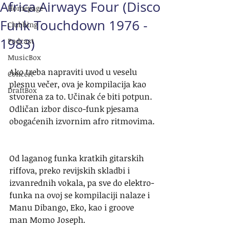
Africa Airways Four (Disco
Homepage
Funk Touchdown 1976 -
Clubbing
1983)
Podcast
MusicBox
Ako treba napraviti uvod u veselu 
Concert
plesnu večer, ova je kompilacija kao 
DraftBox
stvorena za to. Učinak će biti potpun. 
Odličan izbor disco-funk pjesama 
obogaćenih izvornim afro ritmovima.
Od laganog funka kratkih gitarskih 
riffova, preko revijskih skladbi i 
izvanrednih vokala, pa sve do elektro-
funka na ovoj se kompilaciji nalaze i 
Manu Dibango, Eko, kao i groove 
man Momo Joseph.