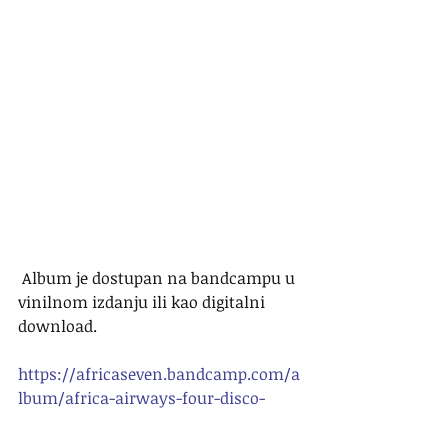
 Album je dostupan na bandcampu u 
vinilnom izdanju ili kao digitalni 
download.
https://africaseven.bandcamp.com/a
lbum/africa-airways-four-disco-
funk-touchdown-1976-1983
#funk
#disco
#afro
#musicbox