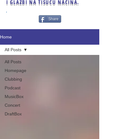
I GLAZBI NA TISUĆU NAČINA.
Share
Home
All Posts
All Posts
Homepage
Clubbing
Podcast
MusicBox
Concert
DraftBox