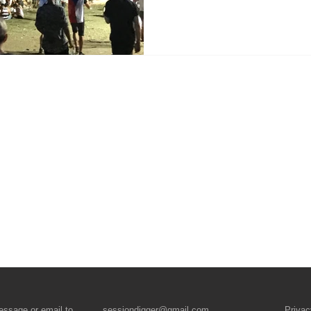
essage
or email to
sessiondigger@gmail.com
Privac