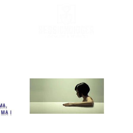
Podcast
Podcast Stream
MusicBox
Co
MA,
IMA I