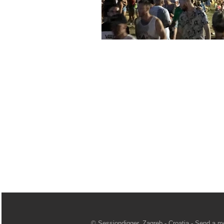
© Sessiondigger, Zagreb - Croatia -
Send a m