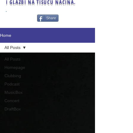
I GLAZBI NA TISUĆU NAČINA.
Share
Home
All Posts
All Posts
Homepage
Clubbing
Podcast
MusicBox
Concert
DraftBox