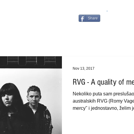
Share
Nov 13, 2017
RVG - A quality of m
Nekoliko puta sam preslušao
australskih RVG (Romy Vager
mercy" i jednostavno, želim jo