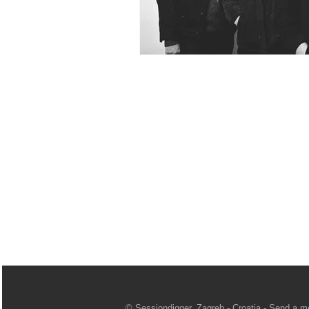
© Sessiondigger, Zagreb - Croatia -
Send a m