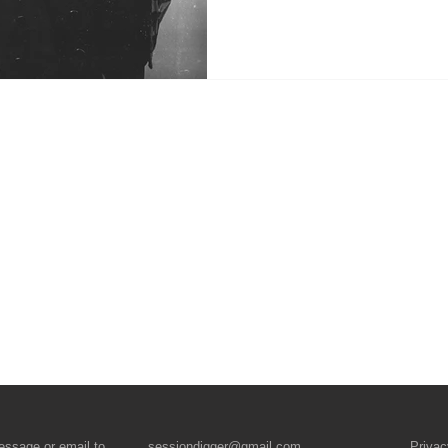
essage
or email to
sessiondigger@gmail.com
Privac