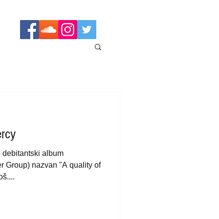
ercy
 debitantski album
 Group) nazvan "A quality of
š....