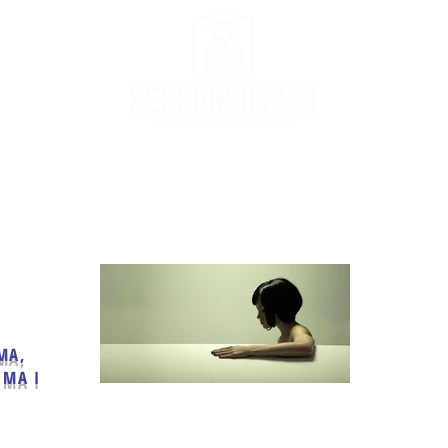
Podcast
Podcast Stream
MusicBox
Co
MA,
IMA I