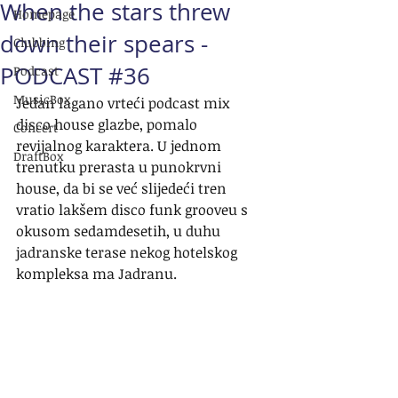
When the stars threw
Homepage
down their spears -
Clubbing
PODCAST #36
Podcast
MusicBox
Jedan lagano vrteći podcast mix 
disco house glazbe, pomalo 
Concert
revijalnog karaktera. U jednom 
DraftBox
trenutku prerasta u punokrvni 
house, da bi se već slijedeći tren 
vratio lakšem disco funk grooveu s 
okusom sedamdesetih, u duhu 
jadranske terase nekog hotelskog 
kompleksa ma Jadranu.