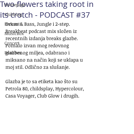
Two flowers taking root in
Homepage
its crotch - PODCAST #37
Clubbing
Drum & Bass, Jungle i 2-step. 
Podcast
Breakbeat podcast mix složen iz 
MusicBox
recentnih izdanja breaks glazbe. 
Concert
Pomalo izvan mog redovnog 
glazbenog miljea, odabrano i 
DraftBox
miksano na način koji se uklapa u 
moj stil. Odlično za slušanje.
Glazba je to sa etiketa kao što su 
Petrola 80, childsplay, Hypercolour, 
Casa Voyager, Club Glow i drugih.