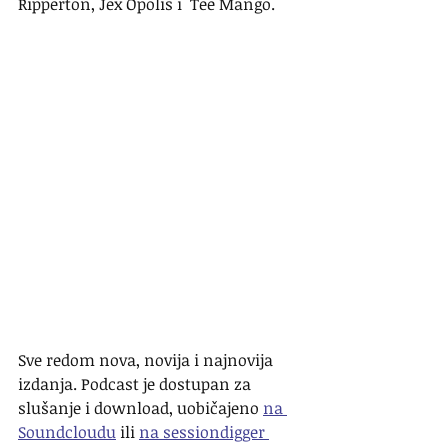
Ripperton, Jex Opolis i  Tee Mango.
Sve redom nova, novija i najnovija 
izdanja. Podcast je dostupan za 
slušanje i download, uobičajeno 
na 
Soundcloudu
 ili 
na sessiondigger 