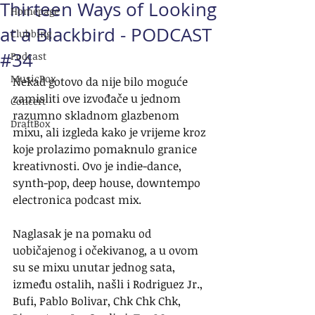
Thirteen Ways of Looking
Homepage
at a Blackbird - PODCAST
Clubbing
#34
Podcast
MusicBox
Nekad gotovo da nije bilo moguće 
zamisliti ove izvođače u jednom 
Concert
razumno skladnom glazbenom 
DraftBox
mixu, ali izgleda kako je vrijeme kroz 
koje prolazimo pomaknulo granice 
kreativnosti. Ovo je indie-dance, 
synth-pop, deep house, downtempo 
electronica podcast mix.
Naglasak je na pomaku od 
uobičajenog i očekivanog, a u ovom 
su se mixu unutar jednog sata, 
između ostalih, našli i Rodriguez Jr., 
Bufi, Pablo Bolivar, Chk Chk Chk, 