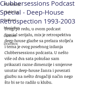
Clubbersessions Podcast
Homepage
Special - Deep-House
Clubbing
Retrospection 1993-2003
Podcast
MusicBox
Drugi po redu, u ovom podcast 
Special serijalu, mix je retrospektiva 
Concert
deep-house glazbe sa prelaza stoljeća 
DraftBox
i tema je ovog posebnog izdanja 
Clubbersessions podcasta. U nešto 
više od dva sata pokušao sam 
prikazati razne dimenzije i smjerove 
unutar deep-house žanra i povezati 
glazbu na nešto drugačiji način nego 
što bi se to radilo u klubu.