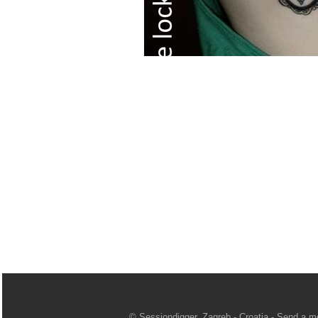
© Sessiondigger, Zagreb - Croatia -
Send a m