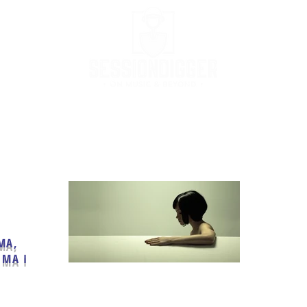
Podcast
Podcast Stream
MusicBox
Co
MA,
IMA I