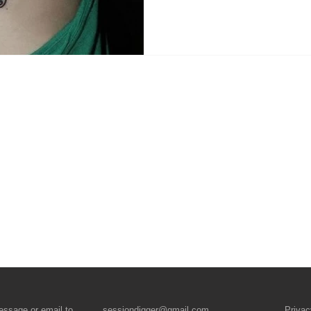
essage
or email to
sessiondigger@gmail.com
Privac