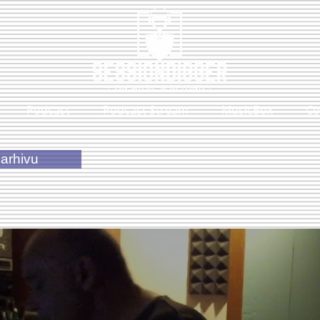
Podcast
Podcast Stream
MusicBox
Co
arhivu