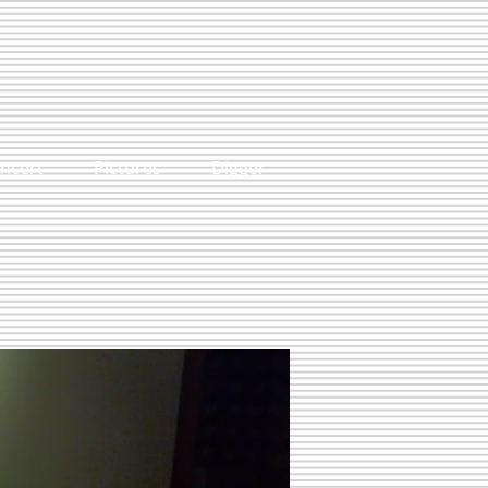
ncert
Pictures
Digger