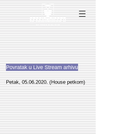
Povratak u Live Stream arhivu
Petak,
05.06.2020
. (House petkom)