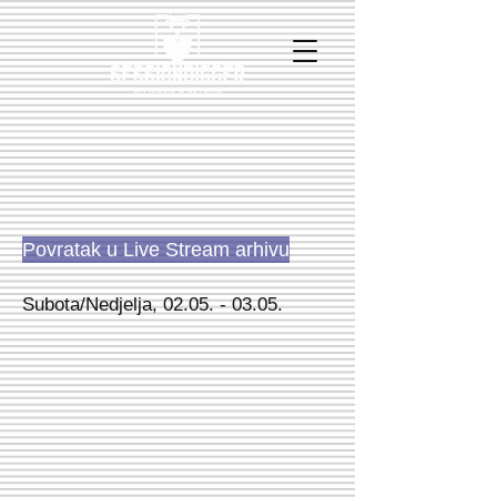
Povratak u Live Stream arhivu
Subota/Nedjelja,
02.05. - 03.05
.