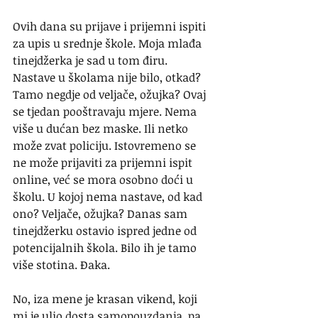
Ovih dana su prijave i prijemni ispiti 
za upis u srednje škole. Moja mlađa 
tinejdžerka je sad u tom điru. 
Nastave u školama nije bilo, otkad? 
Tamo negdje od veljače, ožujka? Ovaj 
se tjedan pooštravaju mjere. Nema 
više u dućan bez maske. Ili netko 
može zvat policiju. Istovremeno se 
ne može prijaviti za prijemni ispit 
online, već se mora osobno doći u 
školu. U kojoj nema nastave, od kad 
ono? Veljače, ožujka? Danas sam 
tinejdžerku ostavio ispred jedne od 
potencijalnih škola. Bilo ih je tamo 
više stotina. Đaka.
No, iza mene je krasan vikend, koji 
mi je ulio dosta samopouzdanja, pa 