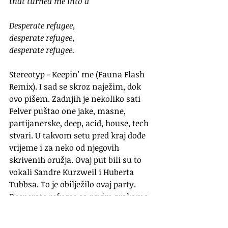
that turned me into a
Desperate refugee,
desperate refugee,
desperate refugee.
Stereotyp - Keepin' me (Fauna Flash 
Remix). I sad se skroz naježim, dok 
ovo pišem. Zadnjih je nekoliko sati 
Felver puštao one jake, masne, 
partijanerske, deep, acid, house, tech 
stvari. U takvom setu pred kraj dođe 
vrijeme i za neko od njegovih 
skrivenih oružja. Ovaj put bili su to 
vokali Sandre Kurzweil i Huberta 
Tubbsa. To je obilježilo ovaj party. 
Desperate refugee sa prvim zrakama 
sunca, usred ljeta, u klubu na 
otvorenom, negdje na Korčuli.