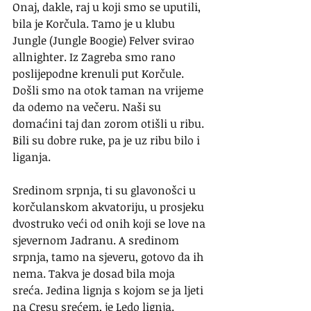
Onaj, dakle, raj u koji smo se uputili, 
bila je Korčula. Tamo je u klubu 
Jungle (Jungle Boogie) Felver svirao 
allnighter. Iz Zagreba smo rano 
poslijepodne krenuli put Korčule. 
Došli smo na otok taman na vrijeme 
da odemo na večeru. Naši su 
domaćini taj dan zorom otišli u ribu. 
Bili su dobre ruke, pa je uz ribu bilo i 
liganja.
Sredinom srpnja, ti su glavonošci u 
korčulanskom akvatoriju, u prosjeku 
dvostruko veći od onih koji se love na 
sjevernom Jadranu. A sredinom 
srpnja, tamo na sjeveru, gotovo da ih 
nema. Takva je dosad bila moja 
sreća. Jedina lignja s kojom se ja ljeti 
na Cresu srećem, je Ledo lignja. 