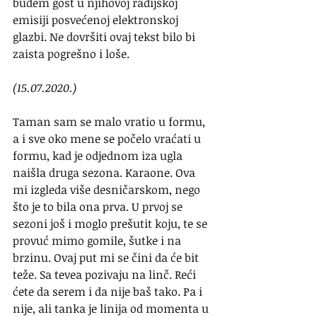
budem gost u njihovoj radijskoj 
emisiji posvećenoj elektronskoj 
glazbi. Ne dovršiti ovaj tekst bilo bi 
zaista pogrešno i loše.
(15.07.2020.)
Taman sam se malo vratio u formu, 
a i sve oko mene se počelo vraćati u 
formu, kad je odjednom iza ugla 
naišla druga sezona. Karaone. Ova 
mi izgleda više desničarskom, nego 
što je to bila ona prva. U prvoj se 
sezoni još i moglo prešutit koju, te se 
provuć mimo gomile, šutke i na 
brzinu. Ovaj put mi se čini da će bit 
teže. Sa tevea pozivaju na linč. Reći 
ćete da serem i da nije baš tako. Pa i 
nije, ali tanka je linija od momenta u 