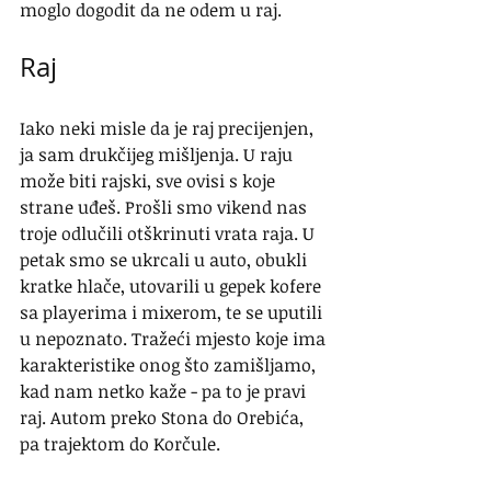
moglo dogodit da ne odem u raj.
Raj
Iako neki misle da je raj precijenjen, 
ja sam drukčijeg mišljenja. U raju 
može biti rajski, sve ovisi s koje 
strane uđeš. Prošli smo vikend nas 
troje odlučili otškrinuti vrata raja. U 
petak smo se ukrcali u auto, obukli 
kratke hlače, utovarili u gepek kofere 
sa playerima i mixerom, te se uputili 
u nepoznato. Tražeći mjesto koje ima 
karakteristike onog što zamišljamo, 
kad nam netko kaže - pa to je pravi 
raj. Autom preko Stona do Orebića, 
pa trajektom do Korčule.