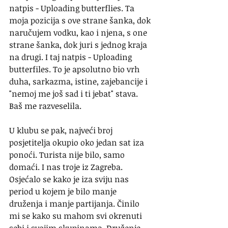
natpis - Uploading butterflies. Ta 
moja pozicija s ove strane šanka, dok 
naručujem vodku, kao i njena, s one 
strane šanka, dok juri s jednog kraja 
na drugi. I taj natpis - Uploading 
butterfiles. To je apsolutno bio vrh 
duha, sarkazma, istine, zajebancije i 
"nemoj me još sad i ti jebat" stava. 
Baš me razveselila.
U klubu se pak, najveći broj 
posjetitelja okupio oko jedan sat iza 
ponoći. Turista nije bilo, samo 
domaći. I nas troje iz Zagreba. 
Osjećalo se kako je iza sviju nas 
period u kojem je bilo manje 
druženja i manje partijanja. Činilo 
mi se kako su mahom svi okrenuti 