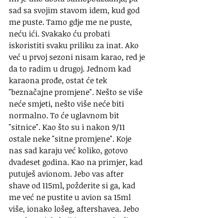
sad sa svojim stavom idem, kud god 
me puste. Tamo gdje me ne puste, 
neću ići. Svakako ću probati 
iskoristiti svaku priliku za inat. Ako 
već u prvoj sezoni nisam karao, red je 
da to radim u drugoj. Jednom kad 
karaona prođe, ostat će tek 
"beznačajne promjene". Nešto se više 
neće smjeti, nešto više neće biti 
normalno. To će uglavnom bit 
"sitnice". Kao što su i nakon 9/11 
ostale neke "sitne promjene". Koje 
nas sad karaju već koliko, gotovo 
dvadeset godina. Kao na primjer, kad 
putuješ avionom. Jebo vas after 
shave od 115ml, požderite si ga, kad 
me već ne pustite u avion sa 15ml 
više, ionako lošeg, aftershavea. Jebo 