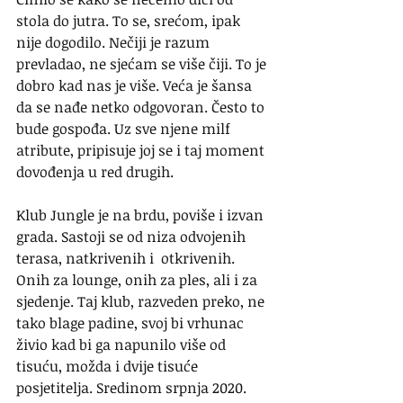
stola do jutra. To se, srećom, ipak 
nije dogodilo. Nečiji je razum 
prevladao, ne sjećam se više čiji. To je 
dobro kad nas je više. Veća je šansa 
da se nađe netko odgovoran. Često to 
bude gospođa. Uz sve njene milf 
atribute, pripisuje joj se i taj moment 
dovođenja u red drugih.
Klub Jungle je na brdu, poviše i izvan 
grada. Sastoji se od niza odvojenih 
terasa, natkrivenih i  otkrivenih. 
Onih za lounge, onih za ples, ali i za 
sjedenje. Taj klub, razveden preko, ne 
tako blage padine, svoj bi vrhunac 
živio kad bi ga napunilo više od 
tisuću, možda i dvije tisuće 
posjetitelja. Sredinom srpnja 2020. 