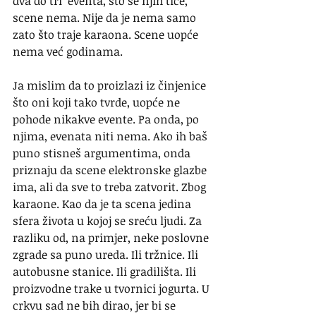
dva do tri  eventa, što se njih tiče, 
scene nema. Nije da je nema samo 
zato što traje karaona. Scene uopće 
nema već godinama.
Ja mislim da to proizlazi iz činjenice 
što oni koji tako tvrde, uopće ne 
pohode nikakve evente. Pa onda, po 
njima, evenata niti nema. Ako ih baš 
puno stisneš argumentima, onda 
priznaju da scene elektronske glazbe 
ima, ali da sve to treba zatvorit. Zbog 
karaone. Kao da je ta scena jedina 
sfera života u kojoj se sreću ljudi. Za 
razliku od, na primjer, neke poslovne 
zgrade sa puno ureda. Ili tržnice. Ili 
autobusne stanice. Ili gradilišta. Ili 
proizvodne trake u tvornici jogurta. U 
crkvu sad ne bih dirao, jer bi se 