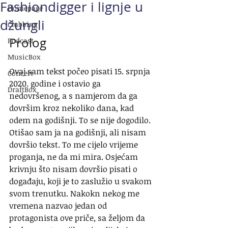
Fashiondigger i lignje u
Homepage
džungli
Clubbing
Prolog
Podcast
MusicBox
Ovaj sam tekst počeo pisati 15. srpnja 
Concert
2020. godine i ostavio ga 
DraftBox
nedovršenog, a s namjerom da ga 
dovršim kroz nekoliko dana, kad 
odem na godišnji. To se nije dogodilo. 
Otišao sam ja na godišnji, ali nisam 
dovršio tekst. To me cijelo vrijeme 
proganja, ne da mi mira. Osjećam 
krivnju što nisam dovršio pisati o 
događaju, koji je to zaslužio u svakom 
svom trenutku. Nakokn nekog me 
vremena nazvao jedan od 
protagonista ove priče, sa željom da 