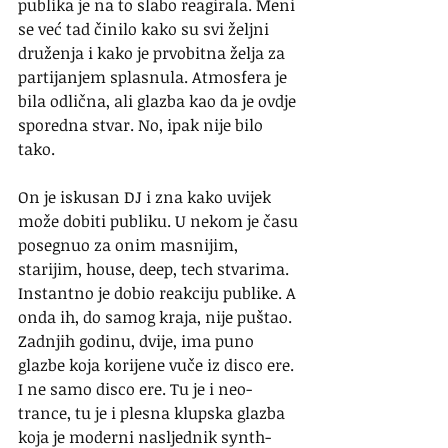
publika je na to slabo reagirala. Meni 
se već tad činilo kako su svi željni 
druženja i kako je prvobitna želja za 
partijanjem splasnula. Atmosfera je 
bila odlična, ali glazba kao da je ovdje 
sporedna stvar. No, ipak nije bilo 
tako.
On je iskusan DJ i zna kako uvijek 
može dobiti publiku. U nekom je času 
posegnuo za onim masnijim, 
starijim, house, deep, tech stvarima. 
Instantno je dobio reakciju publike. A 
onda ih, do samog kraja, nije puštao. 
Zadnjih godinu, dvije, ima puno 
glazbe koja korijene vuče iz disco ere. 
I ne samo disco ere. Tu je i neo-
trance, tu je i plesna klupska glazba 
koja je moderni nasljednik synth-