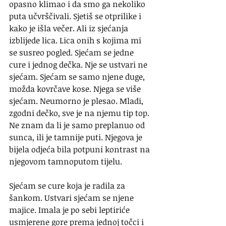
opasno klimao i da smo ga nekoliko 
puta učvrščivali. Sjetiš se otprilike i 
kako je išla večer. Ali iz sjećanja 
izblijede lica. Lica onih s kojima mi 
se susreo pogled. Sjećam se jedne 
cure i jednog dečka. Nje se ustvari ne 
sjećam. Sjećam se samo njene duge, 
možda kovrčave kose. Njega se više 
sjećam. Neumorno je plesao. Mladi, 
zgodni dečko, sve je na njemu tip top. 
Ne znam da li je samo preplanuo od 
sunca, ili je tamnije puti. Njegova je 
bijela odjeća bila potpuni kontrast na 
njegovom tamnoputom tijelu.
Sjećam se cure koja je radila za 
šankom. Ustvari sjećam se njene 
majice. Imala je po sebi leptiriće 
usmjerene gore prema jednoj točci i 